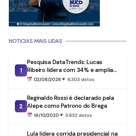
NOTICIAS MAIS LIDAS
Pesquisa DataTrends: Lucas
Ribeiro lidera com 34% e amplia
1
vantagem na disputa pelo
02/08/2026
6.303 vistos
Governo da Paraíba
Reginaldo Rossi é declarado pela
Alepe como Patrono do Brega
2
14/10/2020
3.632 vistos
Lula lidera corrida presidencial na