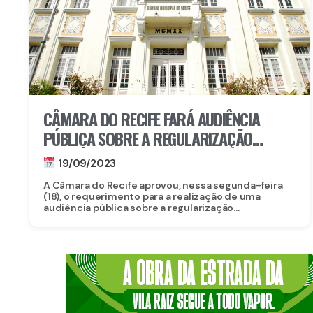
CÂMARA DO RECIFE FARÁ AUDIÊNCIA
PÚBLICA SOBRE A REGULARIZAÇÃO
FUNDIÁRIA DA COMUNIDADE DO BODE
19/09/2023
A Câmara do Recife aprovou, nessa segunda-feira
(18), o requerimento para a realização de uma
audiência pública sobre a regularização...