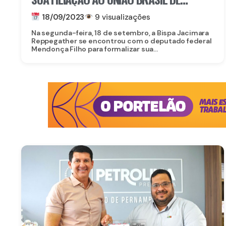
MENDONÇA FILHO
18/09/2023
9 visualizações
Na segunda-feira, 18 de setembro, a Bispa Jacimara
Reppegather se encontrou com o deputado federal
Mendonça Filho para formalizar sua...