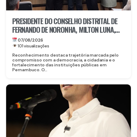
PRESIDENTE DO CONSELHO DISTRITAL DE
FERNANDO DE NORONHA, MILTON LUNA,
RECEBE MEDALHA DO MÉRITO ELEITORAL
07/08/2026
FREI CANECA, UMA DAS MAIORES
101 visualizações
HONRARIAS DO TRE-PE
Reconhecimento destaca trajetória marcada pelo
compromisso com a democracia, a cidadania e o
fortalecimento das instituições públicas em
Pernambuco. O...