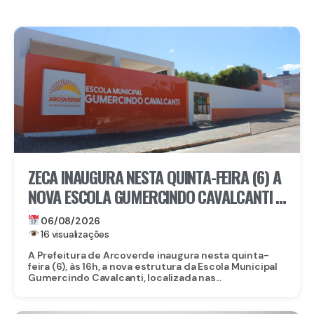
ZECA INAUGURA NESTA QUINTA-FEIRA (6) A
NOVA ESCOLA GUMERCINDO CAVALCANTI E
AUTORIZA OBRAS DE CALÇAMENTO EM
06/08/2026
ARCOVERDE
16 visualizações
A Prefeitura de Arcoverde inaugura nesta quinta-
feira (6), às 16h, a nova estrutura da Escola Municipal
Gumercindo Cavalcanti, localizada nas...