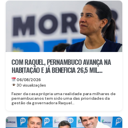
COM RAQUEL, PERNAMBUCO AVANÇA NA
HABITAÇÃO E JÁ BENEFICIA 26,5 MIL
FAMÍLIAS COM O MORAR BEM – ENTRADA
06/08/2026
GARANTIDA
30 visualizações
Fazer da casa própria uma realidade para milhares de
pernambucanos tem sido uma das prioridades da
gestão da governadora Raquel...