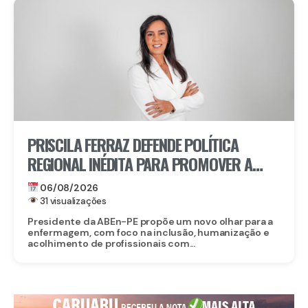
PRISCILA FERRAZ DEFENDE POLÍTICA
REGIONAL INÉDITA PARA PROMOVER A
INCLUSÃO DE ENFERMEIROS PCDS E
06/08/2026
ATÍPICOS EM PERNAMBUCO
31 visualizações
Presidente da ABEn-PE propõe um novo olhar para a
enfermagem, com foco na inclusão, humanização e
acolhimento de profissionais com...