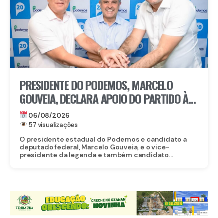
PRESIDENTE DO PODEMOS, MARCELO
GOUVEIA, DECLARA APOIO DO PARTIDO À
CANDIDATURA DE EDUARDO DA FONTE AO
06/08/2026
SENADO
57 visualizações
O presidente estadual do Podemos e candidato a
deputado federal, Marcelo Gouveia, e o vice-
presidente da legenda e também candidato...