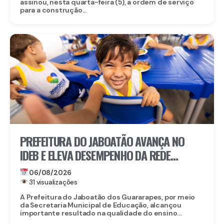
assinou, nesta quarta-feira (5), a ordem de serviço
para a construção...
PREFEITURA DO JABOATÃO AVANÇA NO
IDEB E ELEVA DESEMPENHO DA REDE
MUNICIPAL DE ENSINO
06/08/2026
31 visualizações
A Prefeitura do Jaboatão dos Guararapes, por meio
da Secretaria Municipal de Educação, alcançou
importante resultado na qualidade do ensino...