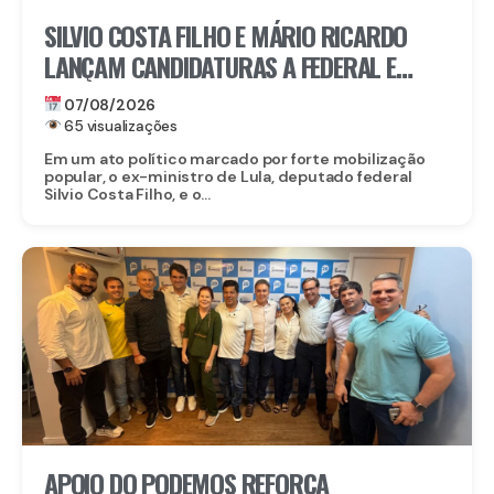
SILVIO COSTA FILHO E MÁRIO RICARDO
LANÇAM CANDIDATURAS A FEDERAL E
ESTADUAL EM IGARASSU COM APOIO DE
07/08/2026
MIGUEL RICARDO
65 visualizações
Em um ato político marcado por forte mobilização
popular, o ex-ministro de Lula, deputado federal
Silvio Costa Filho, e o...
APOIO DO PODEMOS REFORÇA