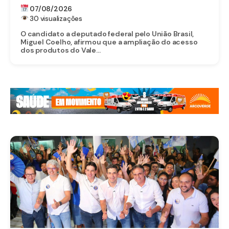
VALE DO SÃO FRANCISCO APÓS ABERTURA
07/08/2026
DO MERCADO CHINÊS
30 visualizações
O candidato a deputado federal pelo União Brasil,
Miguel Coelho, afirmou que a ampliação do acesso
dos produtos do Vale...