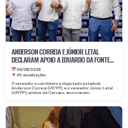
ANDERSON CORREIA E JÚNIOR LETAL
DECLARAM APOIO A EDUARDO DA FONTE
PARA O SENADO E LULA DA FONTE PARA
06/08/2026
DEPUTADO FEDERAL
46 visualizações
O vereador e candidato a deputado estadual,
Anderson Correia (UP/PP), e o vereador Júnior Letal
(UP/PP), ambos de Caruaru, anunciaram...