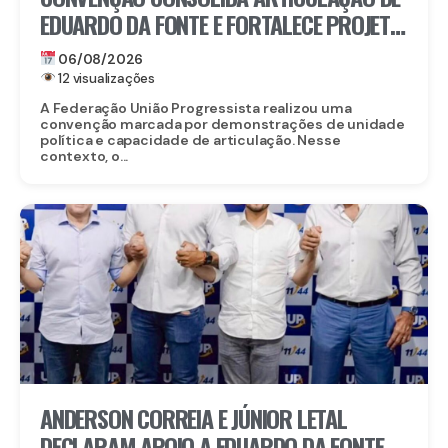
EDUARDO DA FONTE E FORTALECE PROJETO
PARA O SENADO
06/08/2026
12 visualizações
A Federação União Progressista realizou uma
convenção marcada por demonstrações de unidade
política e capacidade de articulação. Nesse
contexto, o...
ANDERSON CORREIA E JÚNIOR LETAL
DECLARAM APOIO A EDUARDO DA FONTE