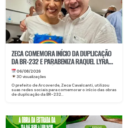
ZECA COMEMORA INÍCIO DA DUPLICAÇÃO
DA BR-232 E PARABENIZA RAQUEL LYRA
POR OBRA HISTÓRICA PARA O INTERIOR
06/08/2026
30 visualizações
O prefeito de Arcoverde, Zeca Cavalcanti, utilizou
suas redes sociais para comemorar o início das obras
de duplicação da BR-232...