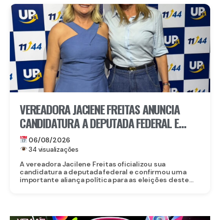
VEREADORA JACIENE FREITAS ANUNCIA
CANDIDATURA A DEPUTADA FEDERAL E
FECHA DOBRADINHA COM ROBERTA
06/08/2026
ARRAES EM POÇÃO, NO AGRESTE
34 visualizações
A vereadora Jacilene Freitas oficializou sua
candidatura a deputada federal e confirmou uma
importante aliança política para as eleições deste...