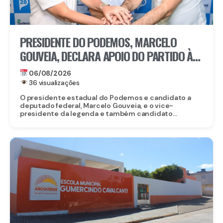
PRESIDENTE DO PODEMOS, MARCELO
GOUVEIA, DECLARA APOIO DO PARTIDO À
CANDIDATURA DE EDUARDO DA FONTE AO
06/08/2026
SENADO
36 visualizações
O presidente estadual do Podemos e candidato a
deputado federal, Marcelo Gouveia, e o vice-
presidente da legenda e também candidato...