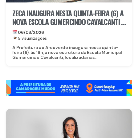
ZECA INAUGURA NESTA QUINTA-FEIRA (6) A
NOVA ESCOLA GUMERCINDO CAVALCANTI E
AUTORIZA OBRAS DE CALÇAMENTO EM
06/08/2026
ARCOVERDE
9 visualizações
A Prefeitura de Arcoverde inaugura nesta quinta-
feira (6), às 16h, a nova estrutura da Escola Municipal
Gumercindo Cavalcanti, localizada nas...