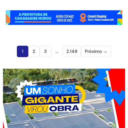
1
2
3
…
2.149
Próximo →