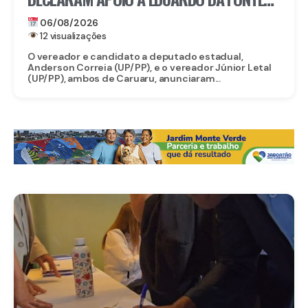
PARA O SENADO E LULA DA FONTE PARA
06/08/2026
DEPUTADO FEDERAL
12 visualizações
O vereador e candidato a deputado estadual,
Anderson Correia (UP/PP), e o vereador Júnior Letal
(UP/PP), ambos de Caruaru, anunciaram...