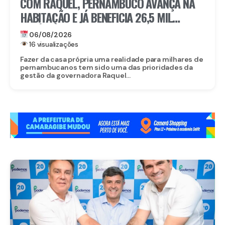
COM RAQUEL, PERNAMBUCO AVANÇA NA
HABITAÇÃO E JÁ BENEFICIA 26,5 MIL
FAMÍLIAS COM O MORAR BEM – ENTRADA
06/08/2026
GARANTIDA
16 visualizações
Fazer da casa própria uma realidade para milhares de
pernambucanos tem sido uma das prioridades da
gestão da governadora Raquel...