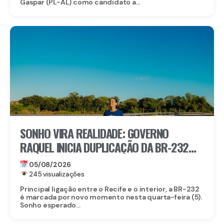
Gaspar (PL-AL) como candidato a...
SONHO VIRA REALIDADE: GOVERNO
RAQUEL INICIA DUPLICAÇÃO DA BR-232
ENTRE SÃO CAETANO E BELO JARDIM
05/08/2026
245 visualizações
Principal ligação entre o Recife e o interior, a BR-232
é marcada por novo momento nesta quarta-feira (5).
Sonho esperado...