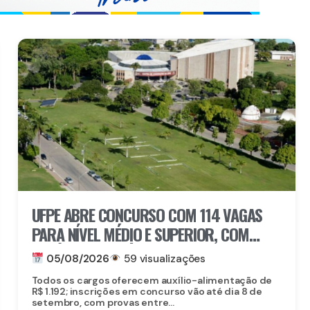
UFPE ABRE CONCURSO COM 114 VAGAS
PARA NÍVEL MÉDIO E SUPERIOR, COM
SALÁRIOS DE ATÉ R$ 5,2 MIL
05/08/2026
59 visualizações
Todos os cargos oferecem auxílio-alimentação de
R$ 1.192; inscrições em concurso vão até dia 8 de
setembro, com provas entre...