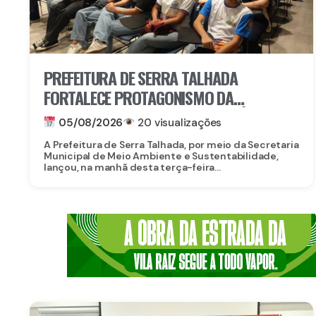
PREFEITURA DE SERRA TALHADA
FORTALECE PROTAGONISMO DA
JUVENTUDE NO ENFRENTAMENTO ÀS
05/08/2026
20 visualizações
MUDANÇAS CLIMÁTICAS
A Prefeitura de Serra Talhada, por meio da Secretaria
Municipal de Meio Ambiente e Sustentabilidade,
lançou, na manhã desta terça-feira...