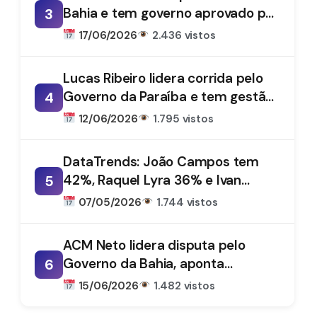
Bahia e tem governo aprovado por
3
61%, aponta DataTrends
17/06/2026
2.436 vistos
Lucas Ribeiro lidera corrida pelo
Governo da Paraíba e tem gestão
4
aprovada por 66%, aponta
12/06/2026
1.795 vistos
DataTrends
DataTrends: João Campos tem
42%, Raquel Lyra 36% e Ivan
5
Moraes 1%
07/05/2026
1.744 vistos
ACM Neto lidera disputa pelo
Governo da Bahia, aponta
6
DataTrends
15/06/2026
1.482 vistos