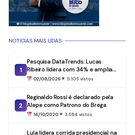
NOTICIAS MAIS LIDAS
Pesquisa DataTrends: Lucas
Ribeiro lidera com 34% e amplia
1
vantagem na disputa pelo
02/08/2026
5.105 vistos
Governo da Paraíba
Reginaldo Rossi é declarado pela
Alepe como Patrono do Brega
2
14/10/2020
3.584 vistos
Lula lidera corrida presidencial na