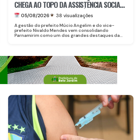
CHEGA AO TOPO DA ASSISTÊNCIA SOCIAL
EM PERNAMBUCO: MUNICÍPIO ALCANÇA A
05/08/2026
38 visualizações
4ª COLOCAÇÃO ENTRE OS 184
A gestão do prefeito Múcio Angelim e do vice-
MUNICÍPIOS DO ESTADO NA GESTÃO DO
prefeito Nivaldo Mendes vem consolidando
Parnamirim como um dos grandes destaques da...
CADASTRO ÚNICO E DO PROGRAMA
BOLSA FAMÍLIA