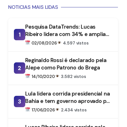
NOTICIAS MAIS LIDAS
Pesquisa DataTrends: Lucas
Ribeiro lidera com 34% e amplia
1
vantagem na disputa pelo
02/08/2026
4.597 vistos
Governo da Paraíba
Reginaldo Rossi é declarado pela
Alepe como Patrono do Brega
2
14/10/2020
3.582 vistos
Lula lidera corrida presidencial na
Bahia e tem governo aprovado por
3
61%, aponta DataTrends
17/06/2026
2.434 vistos