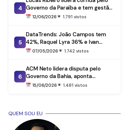
Lucas Ribeiro lidera corrida pelo
Governo da Paraíba e tem gestão
4
aprovada por 66%, aponta
12/06/2026
1.791 vistos
DataTrends
DataTrends: João Campos tem
42%, Raquel Lyra 36% e Ivan
5
Moraes 1%
07/05/2026
1.742 vistos
ACM Neto lidera disputa pelo
Governo da Bahia, aponta
6
DataTrends
15/06/2026
1.481 vistos
QUEM SOU EU