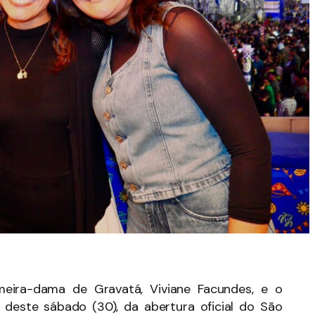
meira-dama de Gravatá, Viviane Facundes, e o
e deste sábado (30), da abertura oficial do São