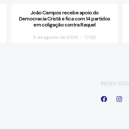
João Campos recebe apoio do
Democracia Cristã e fica com 14 partidos
em coligação contra Raquel
5 de agosto de 2026
17:30
REDES SOCI