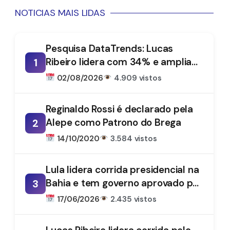
NOTICIAS MAIS LIDAS
Pesquisa DataTrends: Lucas
Ribeiro lidera com 34% e amplia
1
vantagem na disputa pelo
02/08/2026
4.909 vistos
Governo da Paraíba
Reginaldo Rossi é declarado pela
Alepe como Patrono do Brega
2
14/10/2020
3.584 vistos
Lula lidera corrida presidencial na
Bahia e tem governo aprovado por
3
61%, aponta DataTrends
17/06/2026
2.435 vistos