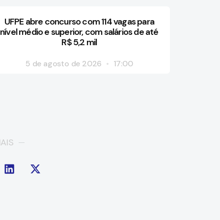
UFPE abre concurso com 114 vagas para
nível médio e superior, com salários de até
R$ 5,2 mil
5 de agosto de 2026
17:00
AIS