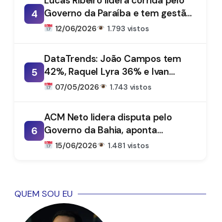
Lucas Ribeiro lidera corrida pelo
Governo da Paraíba e tem gestão
4
aprovada por 66%, aponta
12/06/2026
1.793 vistos
DataTrends
DataTrends: João Campos tem
42%, Raquel Lyra 36% e Ivan
5
Moraes 1%
07/05/2026
1.743 vistos
ACM Neto lidera disputa pelo
Governo da Bahia, aponta
6
DataTrends
15/06/2026
1.481 vistos
QUEM SOU EU