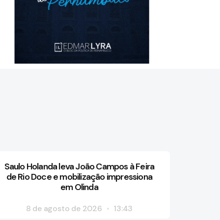
Saulo Holanda leva João Campos à Feira
de Rio Doce e mobilização impressiona
em Olinda
8 de agosto de 2026
13:43