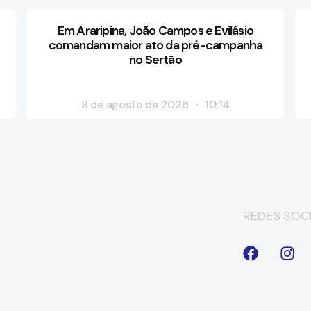
Em Araripina, João Campos e Evilásio
comandam maior ato da pré-campanha
no Sertão
8 de agosto de 2026
10:14
REDES SOCI