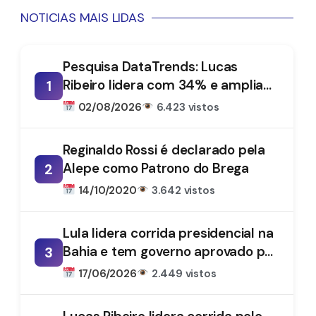
NOTICIAS MAIS LIDAS
Pesquisa DataTrends: Lucas
Ribeiro lidera com 34% e amplia
1
vantagem na disputa pelo
02/08/2026
6.423 vistos
Governo da Paraíba
Reginaldo Rossi é declarado pela
Alepe como Patrono do Brega
2
14/10/2020
3.642 vistos
Lula lidera corrida presidencial na
Bahia e tem governo aprovado por
3
61%, aponta DataTrends
17/06/2026
2.449 vistos