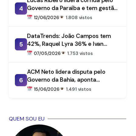
Lucas Ribeiro lidera corrida pelo
Governo da Paraíba e tem gestão
4
aprovada por 66%, aponta
12/06/2026
1.808 vistos
DataTrends
DataTrends: João Campos tem
42%, Raquel Lyra 36% e Ivan
5
Moraes 1%
07/05/2026
1.753 vistos
ACM Neto lidera disputa pelo
Governo da Bahia, aponta
6
DataTrends
15/06/2026
1.491 vistos
QUEM SOU EU