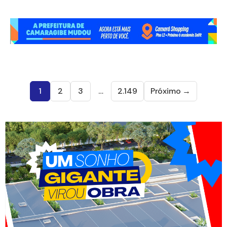
1
2
3
…
2.149
Próximo →