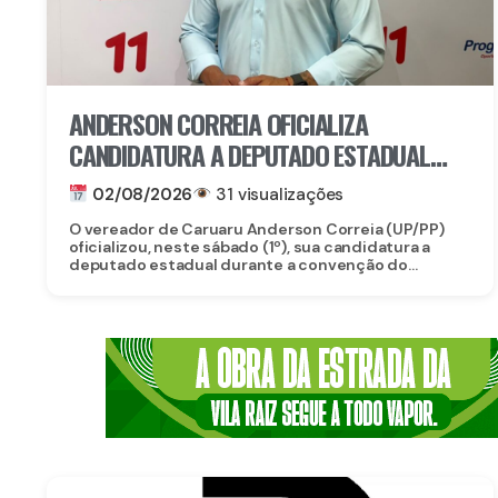
ANDERSON CORREIA OFICIALIZA
CANDIDATURA A DEPUTADO ESTADUAL
DURANTE CONVENÇÃO DO
02/08/2026
31 visualizações
PROGRESSISTAS
O vereador de Caruaru Anderson Correia (UP/PP)
oficializou, neste sábado (1º), sua candidatura a
deputado estadual durante a convenção do...