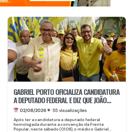
GABRIEL PORTO OFICIALIZA CANDIDATURA
A DEPUTADO FEDERAL E DIZ QUE JOÃO
CAMPOS VAI LIVRAR PE DO PIOR
02/08/2026
55 visualizações
GOVERNO DA HISTÓRIA
Após ter a candidatura a deputado federal
homologada durante a convenção da Frente
Popular, neste sábado (01.08), o médico Gabriel...