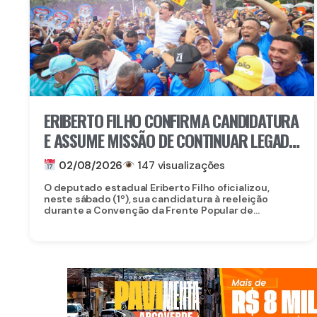
ERIBERTO FILHO CONFIRMA CANDIDATURA
E ASSUME MISSÃO DE CONTINUAR LEGADO
DE ERIBERTO MEDEIROS
02/08/2026
147 visualizações
O deputado estadual Eriberto Filho oficializou,
neste sábado (1º), sua candidatura à reeleição
durante a Convenção da Frente Popular de...