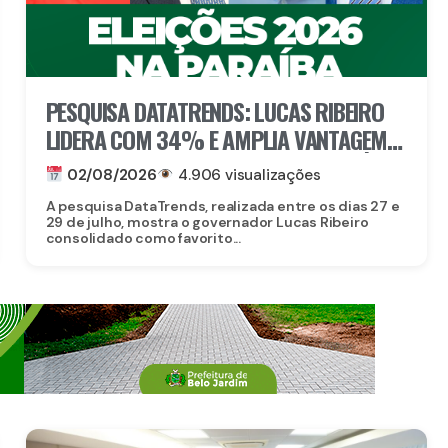
PESQUISA DATATRENDS: LUCAS RIBEIRO
LIDERA COM 34% E AMPLIA VANTAGEM
NA DISPUTA PELO GOVERNO DA PARAÍBA
02/08/2026
4.906 visualizações
A pesquisa DataTrends, realizada entre os dias 27 e
29 de julho, mostra o governador Lucas Ribeiro
consolidado como favorito...