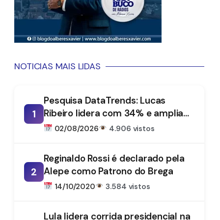
NOTICIAS MAIS LIDAS
Pesquisa DataTrends: Lucas
Ribeiro lidera com 34% e amplia
1
vantagem na disputa pelo
02/08/2026
4.906 vistos
Governo da Paraíba
Reginaldo Rossi é declarado pela
Alepe como Patrono do Brega
2
14/10/2020
3.584 vistos
Lula lidera corrida presidencial na