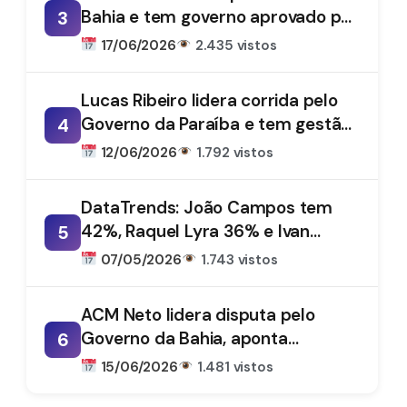
Bahia e tem governo aprovado por
3
61%, aponta DataTrends
17/06/2026
2.435 vistos
Lucas Ribeiro lidera corrida pelo
Governo da Paraíba e tem gestão
4
aprovada por 66%, aponta
12/06/2026
1.792 vistos
DataTrends
DataTrends: João Campos tem
42%, Raquel Lyra 36% e Ivan
5
Moraes 1%
07/05/2026
1.743 vistos
ACM Neto lidera disputa pelo
Governo da Bahia, aponta
6
DataTrends
15/06/2026
1.481 vistos