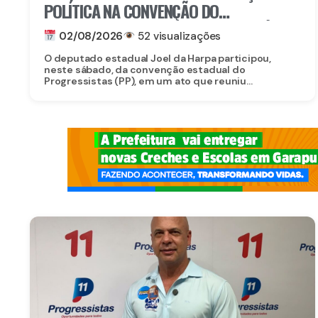
POLÍTICA NA CONVENÇÃO DO
PROGRESSISTAS E REAFIRMA APOIO À
02/08/2026
52 visualizações
CANDIDATURA DE EDUARDO DA FONTE AO
O deputado estadual Joel da Harpa participou,
SENADO
neste sábado, da convenção estadual do
Progressistas (PP), em um ato que reuniu...