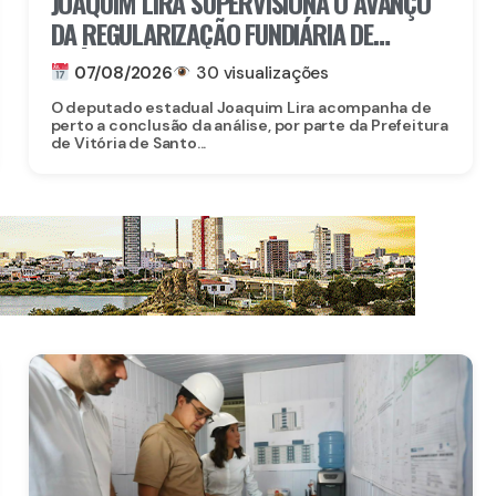
JOAQUIM LIRA SUPERVISIONA O AVANÇO
DA REGULARIZAÇÃO FUNDIÁRIA DE
IMÓVEIS EM VITÓRIA DE SANTO ANTÃO
07/08/2026
30 visualizações
O deputado estadual Joaquim Lira acompanha de
perto a conclusão da análise, por parte da Prefeitura
de Vitória de Santo...