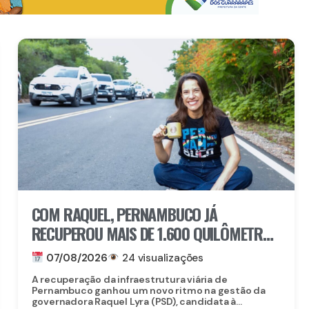
COM RAQUEL, PERNAMBUCO JÁ
RECUPEROU MAIS DE 1.600 QUILÔMETROS
DE ESTRADAS
07/08/2026
24 visualizações
A recuperação da infraestrutura viária de
Pernambuco ganhou um novo ritmo na gestão da
governadora Raquel Lyra (PSD), candidata à...