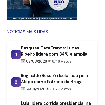
NOTICIAS MAIS LIDAS
Pesquisa DataTrends: Lucas
Ribeiro lidera com 34% e amplia
1
vantagem na disputa pelo
02/08/2026
6.116 vistos
Governo da Paraíba
Reginaldo Rossi é declarado pela
Alepe como Patrono do Brega
2
14/10/2020
3.627 vistos
Lula lidera corrida presidencial na