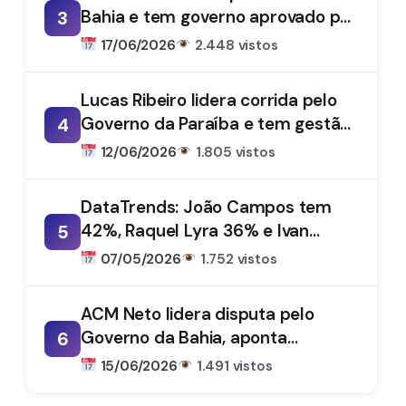
Bahia e tem governo aprovado por
3
61%, aponta DataTrends
17/06/2026
2.448 vistos
Lucas Ribeiro lidera corrida pelo
Governo da Paraíba e tem gestão
4
aprovada por 66%, aponta
12/06/2026
1.805 vistos
DataTrends
DataTrends: João Campos tem
42%, Raquel Lyra 36% e Ivan
5
Moraes 1%
07/05/2026
1.752 vistos
ACM Neto lidera disputa pelo
Governo da Bahia, aponta
6
DataTrends
15/06/2026
1.491 vistos