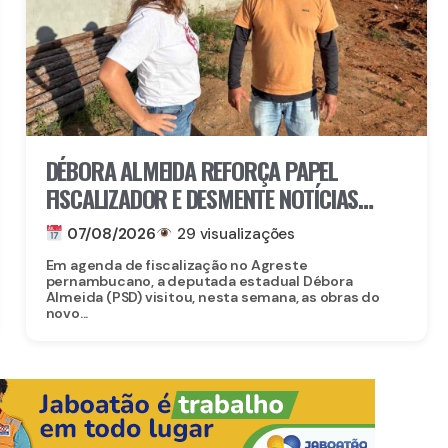
DÉBORA ALMEIDA REFORÇA PAPEL
FISCALIZADOR E DESMENTE NOTÍCIAS
FALSAS SOBRE OBRA DO CORPO DE
07/08/2026
29 visualizações
BOMBEIROS EM BELO JARDIM
Em agenda de fiscalização no Agreste
pernambucano, a deputada estadual Débora
Almeida (PSD) visitou, nesta semana, as obras do
novo...