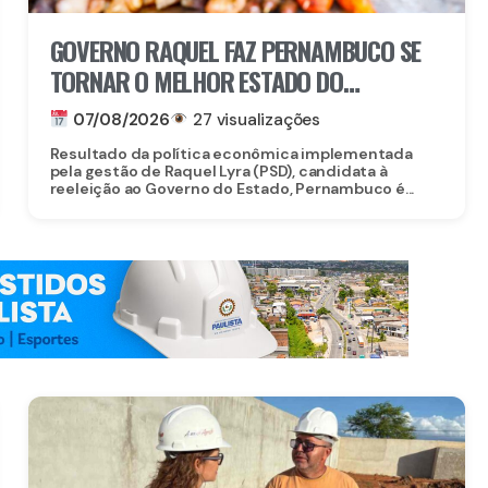
GOVERNO RAQUEL FAZ PERNAMBUCO SE
TORNAR O MELHOR ESTADO DO
NORDESTE PARA EMPREENDER E AVANÇA
07/08/2026
27 visualizações
AO TOP 3 NACIONAL
Resultado da política econômica implementada
pela gestão de Raquel Lyra (PSD), candidata à
reeleição ao Governo do Estado, Pernambuco é...