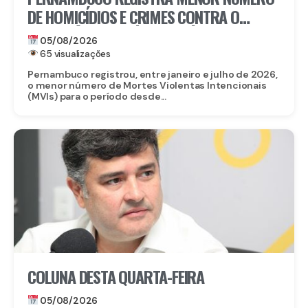
DE HOMICÍDIOS E CRIMES CONTRA O
PATRIMÔNIO DA SÉRIE HISTÓRICA NOS
05/08/2026
SETE PRIMEIROS MESES DE 2026
65 visualizações
Pernambuco registrou, entre janeiro e julho de 2026,
o menor número de Mortes Violentas Intencionais
(MVIs) para o período desde...
COLUNA DESTA QUARTA-FEIRA
05/08/2026