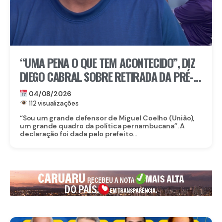
“UMA PENA O QUE TEM ACONTECIDO”, DIZ
DIEGO CABRAL SOBRE RETIRADA DA PRÉ-
CANDIDATURA DE MIGUEL COELHO AO
04/08/2026
SENADO
112 visualizações
“Sou um grande defensor de Miguel Coelho (União),
um grande quadro da política pernambucana”. A
declaração foi dada pelo prefeito...