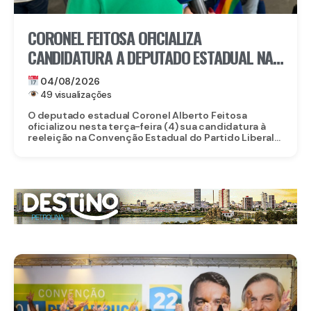
CORONEL FEITOSA OFICIALIZA
CANDIDATURA A DEPUTADO ESTADUAL NA
CONVENÇÃO DO PL PERNAMBUCO
04/08/2026
49 visualizações
O deputado estadual Coronel Alberto Feitosa
oficializou nesta terça-feira (4) sua candidatura à
reeleição na Convenção Estadual do Partido Liberal...