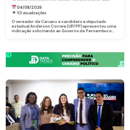
RECONSTRUÇÃO PARA MULHERES QUE
04/08/2026
VENCERAM O CÂNCER
53 visualizações
O vereador de Caruaru e candidato a deputado
estadual Anderson Correia (UP/PP) apresentou uma
indicação solicitando ao Governo de Pernambuco...