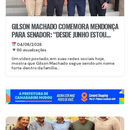
GILSON MACHADO COMEMORA MENDONÇA
PARA SENADOR: “DESDE JUNHO ESTOU
NESSA ARTICULAÇÃO ENTRE ELE E FLÁVIO
04/08/2026
86 visualizações
Um vídeo postado, em suas redes sociais hoje,
mostra que Gilson Machado segue sendo um nome
forte dentro da família...