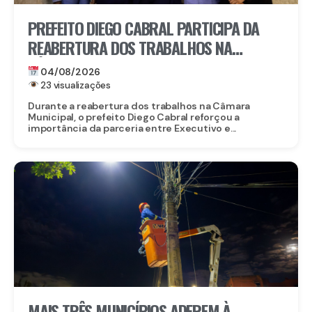
PREFEITO DIEGO CABRAL PARTICIPA DA
REABERTURA DOS TRABALHOS NA
CÂMARA MUNICIPAL DE CAMARAGIBE E
04/08/2026
DESTACA AVANÇOS DA GESTÃO
23 visualizações
Durante a reabertura dos trabalhos na Câmara
Municipal, o prefeito Diego Cabral reforçou a
importância da parceria entre Executivo e...
MAIS TRÊS MUNICÍPIOS ADEREM À