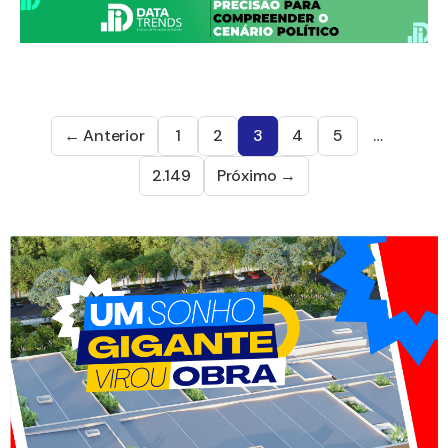
← Anterior
1
2
3
4
5
…
2.149
Próximo →