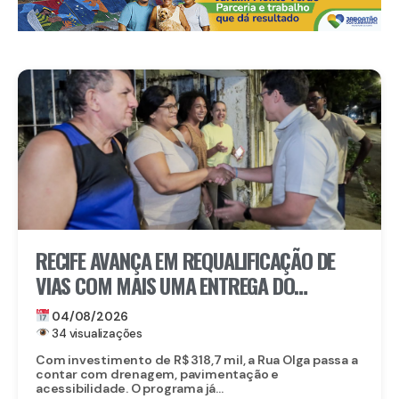
RECIFE AVANÇA EM REQUALIFICAÇÃO DE
VIAS COM MAIS UMA ENTREGA DO
PROGRAMA RUA TININDO NO BAIRRO DA
04/08/2026
ENCRUZILHADA
34 visualizações
Com investimento de R$ 318,7 mil, a Rua Olga passa a
contar com drenagem, pavimentação e
acessibilidade. O programa já...