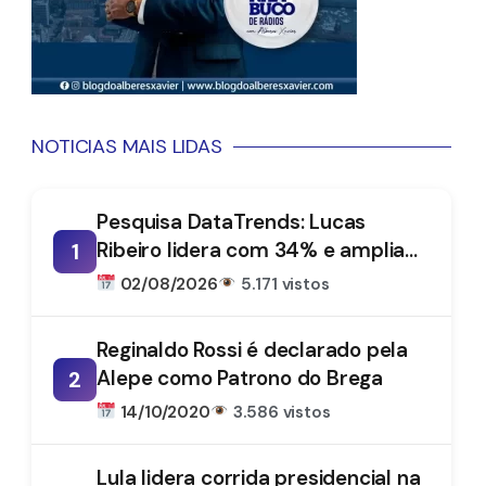
NOTICIAS MAIS LIDAS
Pesquisa DataTrends: Lucas
Ribeiro lidera com 34% e amplia
1
vantagem na disputa pelo
02/08/2026
5.171 vistos
Governo da Paraíba
Reginaldo Rossi é declarado pela
Alepe como Patrono do Brega
2
14/10/2020
3.586 vistos
Lula lidera corrida presidencial na