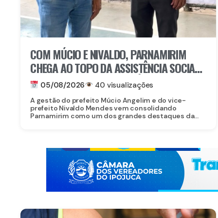
COM MÚCIO E NIVALDO, PARNAMIRIM
CHEGA AO TOPO DA ASSISTÊNCIA SOCIAL
EM PERNAMBUCO: MUNICÍPIO ALCANÇA A
05/08/2026
40 visualizações
4ª COLOCAÇÃO ENTRE OS 184
A gestão do prefeito Múcio Angelim e do vice-
MUNICÍPIOS DO ESTADO NA GESTÃO DO
prefeito Nivaldo Mendes vem consolidando
Parnamirim como um dos grandes destaques da...
CADASTRO ÚNICO E DO PROGRAMA
BOLSA FAMÍLIA