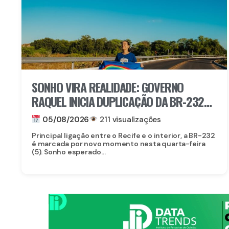
SONHO VIRA REALIDADE: GOVERNO
RAQUEL INICIA DUPLICAÇÃO DA BR-232
ENTRE SÃO CAETANO E BELO JARDIM
05/08/2026
211 visualizações
Principal ligação entre o Recife e o interior, a BR-232
é marcada por novo momento nesta quarta-feira
(5). Sonho esperado...