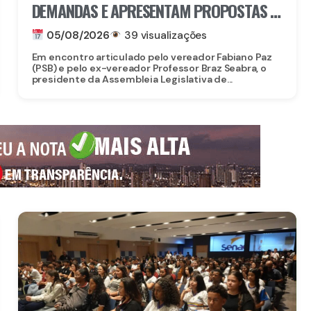
DEMANDAS E APRESENTAM PROPOSTAS E
PROJETOS A LIDERANÇAS DE PAULISTA
05/08/2026
39 visualizações
Em encontro articulado pelo vereador Fabiano Paz
(PSB) e pelo ex-vereador Professor Braz Seabra, o
presidente da Assembleia Legislativa de...