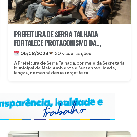
PREFEITURA DE SERRA TALHADA
FORTALECE PROTAGONISMO DA
JUVENTUDE NO ENFRENTAMENTO ÀS
05/08/2026
20 visualizações
MUDANÇAS CLIMÁTICAS
A Prefeitura de Serra Talhada, por meio da Secretaria
Municipal de Meio Ambiente e Sustentabilidade,
lançou, na manhã desta terça-feira...