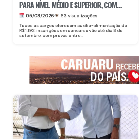
PARA NÍVEL MÉDIO E SUPERIOR, COM
SALÁRIOS DE ATÉ R$ 5,2 MIL
05/08/2026
63 visualizações
Todos os cargos oferecem auxílio-alimentação de
R$ 1.192; inscrições em concurso vão até dia 8 de
setembro, com provas entre...