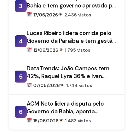
Bahia e tem governo aprovado por
3
61%, aponta DataTrends
17/06/2026
2.436 vistos
Lucas Ribeiro lidera corrida pelo
Governo da Paraíba e tem gestão
4
aprovada por 66%, aponta
12/06/2026
1.795 vistos
DataTrends
DataTrends: João Campos tem
42%, Raquel Lyra 36% e Ivan
5
Moraes 1%
07/05/2026
1.744 vistos
ACM Neto lidera disputa pelo
Governo da Bahia, aponta
6
DataTrends
15/06/2026
1.483 vistos