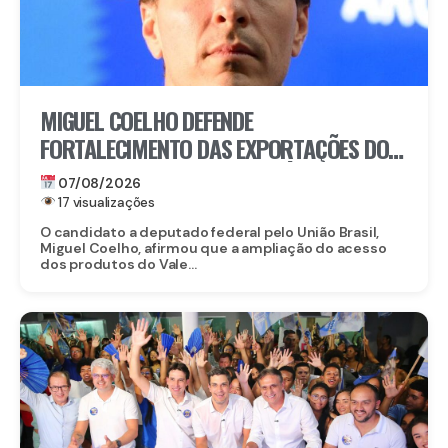
MIGUEL COELHO DEFENDE
FORTALECIMENTO DAS EXPORTAÇÕES DO
VALE DO SÃO FRANCISCO APÓS ABERTURA
07/08/2026
DO MERCADO CHINÊS
17 visualizações
O candidato a deputado federal pelo União Brasil,
Miguel Coelho, afirmou que a ampliação do acesso
dos produtos do Vale...