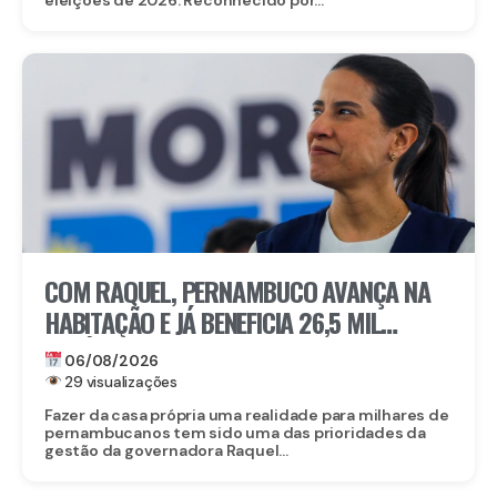
COM RAQUEL, PERNAMBUCO AVANÇA NA
HABITAÇÃO E JÁ BENEFICIA 26,5 MIL
FAMÍLIAS COM O MORAR BEM – ENTRADA
06/08/2026
GARANTIDA
29 visualizações
Fazer da casa própria uma realidade para milhares de
pernambucanos tem sido uma das prioridades da
gestão da governadora Raquel...