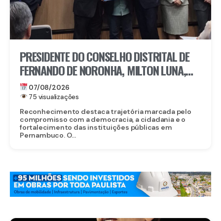
PRESIDENTE DO CONSELHO DISTRITAL DE
FERNANDO DE NORONHA, MILTON LUNA,
RECEBE MEDALHA DO MÉRITO ELEITORAL
07/08/2026
FREI CANECA, UMA DAS MAIORES
75 visualizações
HONRARIAS DO TRE-PE
Reconhecimento destaca trajetória marcada pelo
compromisso com a democracia, a cidadania e o
fortalecimento das instituições públicas em
Pernambuco. O...