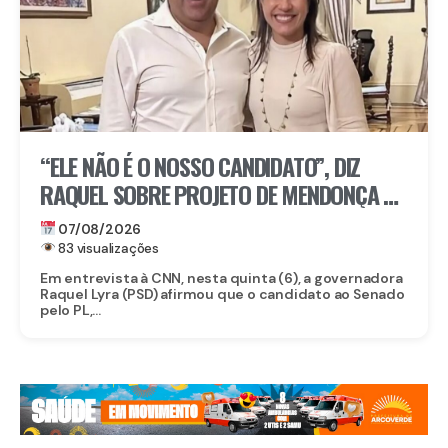
“ELE NÃO É O NOSSO CANDIDATO”, DIZ
RAQUEL SOBRE PROJETO DE MENDONÇA AO
SENADO
07/08/2026
83 visualizações
Em entrevista à CNN, nesta quinta (6), a governadora
Raquel Lyra (PSD) afirmou que o candidato ao Senado
pelo PL,...