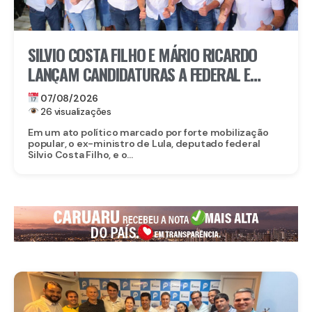
SILVIO COSTA FILHO E MÁRIO RICARDO
LANÇAM CANDIDATURAS A FEDERAL E
ESTADUAL EM IGARASSU COM APOIO DE
07/08/2026
MIGUEL RICARDO
26 visualizações
Em um ato político marcado por forte mobilização
popular, o ex-ministro de Lula, deputado federal
Silvio Costa Filho, e o...