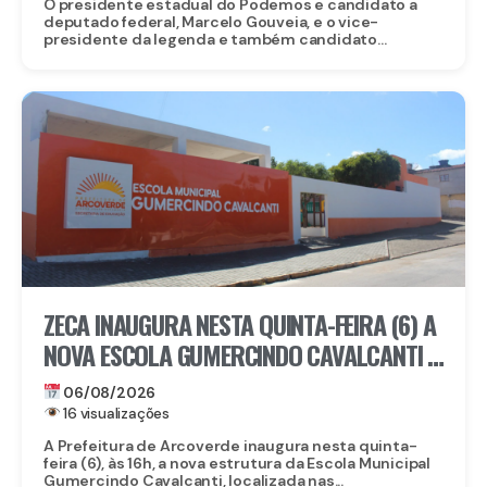
O presidente estadual do Podemos e candidato a
deputado federal, Marcelo Gouveia, e o vice-
presidente da legenda e também candidato...
ZECA INAUGURA NESTA QUINTA-FEIRA (6) A
NOVA ESCOLA GUMERCINDO CAVALCANTI E
AUTORIZA OBRAS DE CALÇAMENTO EM
06/08/2026
ARCOVERDE
16 visualizações
A Prefeitura de Arcoverde inaugura nesta quinta-
feira (6), às 16h, a nova estrutura da Escola Municipal
Gumercindo Cavalcanti, localizada nas...