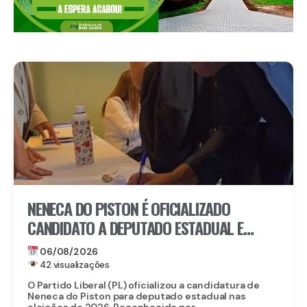
NENECA DO PISTON É OFICIALIZADO
CANDIDATO A DEPUTADO ESTADUAL E
FORTALECE CHAPA DO PL EM
06/08/2026
PERNAMBUCO
42 visualizações
O Partido Liberal (PL) oficializou a candidatura de
Neneca do Piston para deputado estadual nas
eleições de 2026. Reconhecido por...