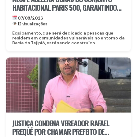
HABITACIONAL PARIS 500, GARANTINDO
80 NOVAS MORADIAS
07/08/2026
12 visualizações
Equipamento, que será dedicado a pessoas que
residem em comunidades vulneráveis no entorno da
Bacia do Tejipió, está sendo construído...
JUSTIÇA CONDENA VEREADOR RAFAEL
PREQUÉ POR CHAMAR PREFEITO DE