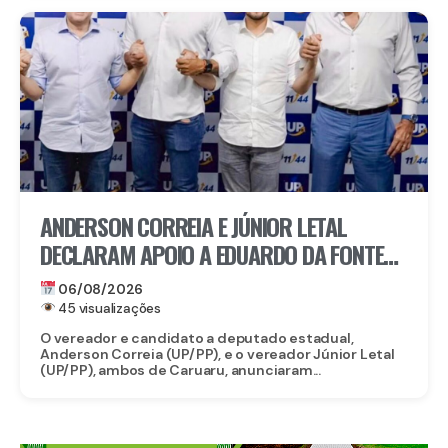
ANDERSON CORREIA E JÚNIOR LETAL
DECLARAM APOIO A EDUARDO DA FONTE
PARA O SENADO E LULA DA FONTE PARA
06/08/2026
DEPUTADO FEDERAL
45 visualizações
O vereador e candidato a deputado estadual,
Anderson Correia (UP/PP), e o vereador Júnior Letal
(UP/PP), ambos de Caruaru, anunciaram...