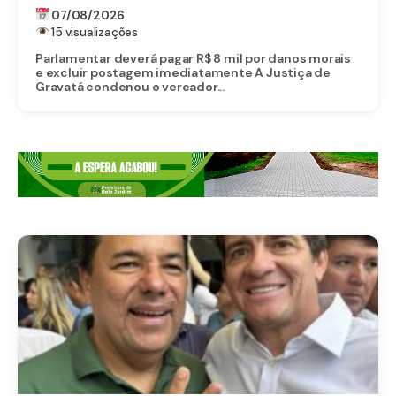
GRAVATÁ DE “LADRÃO” E REFORÇA:
07/08/2026
IMUNIDADE PARLAMENTAR NÃO PROTEGE
15 visualizações
CALÚNIA
Parlamentar deverá pagar R$ 8 mil por danos morais
e excluir postagem imediatamente A Justiça de
Gravatá condenou o vereador...