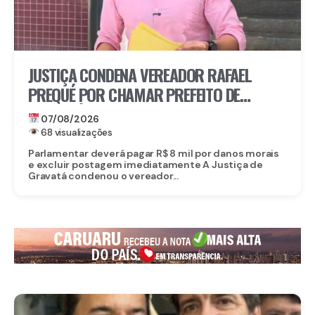
JUSTIÇA CONDENA VEREADOR RAFAEL
PREQUÉ POR CHAMAR PREFEITO DE
GRAVATÁ DE “LADRÃO” E REFORÇA:
07/08/2026
IMUNIDADE PARLAMENTAR NÃO PROTEGE
68 visualizações
CALÚNIA
Parlamentar deverá pagar R$ 8 mil por danos morais
e excluir postagem imediatamente A Justiça de
Gravatá condenou o vereador...