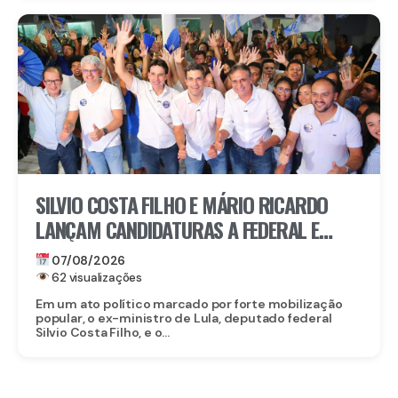
SILVIO COSTA FILHO E MÁRIO RICARDO
LANÇAM CANDIDATURAS A FEDERAL E
ESTADUAL EM IGARASSU COM APOIO DE
07/08/2026
MIGUEL RICARDO
62 visualizações
Em um ato político marcado por forte mobilização
popular, o ex-ministro de Lula, deputado federal
Silvio Costa Filho, e o...