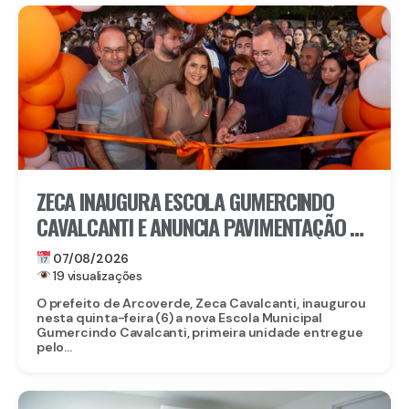
ZECA INAUGURA ESCOLA GUMERCINDO
CAVALCANTI E ANUNCIA PAVIMENTAÇÃO DE
QUASE 100 RUAS EM ARCOVERDE
07/08/2026
19 visualizações
O prefeito de Arcoverde, Zeca Cavalcanti, inaugurou
nesta quinta-feira (6) a nova Escola Municipal
Gumercindo Cavalcanti, primeira unidade entregue
pelo...