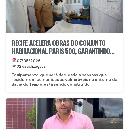
RECIFE ACELERA OBRAS DO CONJUNTO
HABITACIONAL PARIS 500, GARANTINDO
80 NOVAS MORADIAS
07/08/2026
32 visualizações
Equipamento, que será dedicado a pessoas que
residem em comunidades vulneráveis no entorno da
Bacia do Tejipió, está sendo construído...