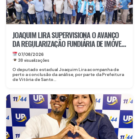
JOAQUIM LIRA SUPERVISIONA O AVANÇO
DA REGULARIZAÇÃO FUNDIÁRIA DE IMÓVEIS
EM VITÓRIA DE SANTO ANTÃO
07/08/2026
38 visualizações
O deputado estadual Joaquim Lira acompanha de
perto a conclusão da análise, por parte da Prefeitura
de Vitória de Santo...