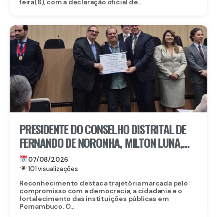
feira(6), com a declaração oficial de...
PRESIDENTE DO CONSELHO DISTRITAL DE
FERNANDO DE NORONHA, MILTON LUNA,
RECEBE MEDALHA DO MÉRITO ELEITORAL
07/08/2026
FREI CANECA, UMA DAS MAIORES
101 visualizações
HONRARIAS DO TRE-PE
Reconhecimento destaca trajetória marcada pelo
compromisso com a democracia, a cidadania e o
fortalecimento das instituições públicas em
Pernambuco. O...