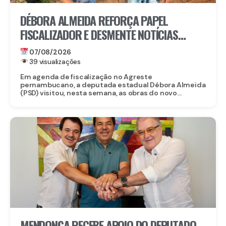
DÉBORA ALMEIDA REFORÇA PAPEL
FISCALIZADOR E DESMENTE NOTÍCIAS
FALSAS SOBRE OBRA DO CORPO DE
07/08/2026
BOMBEIROS EM BELO JARDIM
39 visualizações
Em agenda de fiscalização no Agreste
pernambucano, a deputada estadual Débora Almeida
(PSD) visitou, nesta semana, as obras do novo...
MENDONÇA RECEBE APOIO DO DEPUTADO