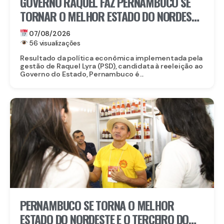
GOVERNO RAQUEL FAZ PERNAMBUCO SE
TORNAR O MELHOR ESTADO DO NORDESTE
PARA EMPREENDER E AVANÇA AO TOP 3
07/08/2026
NACIONAL
56 visualizações
Resultado da política econômica implementada pela
gestão de Raquel Lyra (PSD), candidata à reeleição ao
Governo do Estado, Pernambuco é...
PERNAMBUCO SE TORNA O MELHOR
ESTADO DO NORDESTE E O TERCEIRO DO