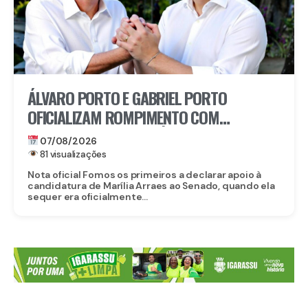
ÁLVARO PORTO E GABRIEL PORTO
OFICIALIZAM ROMPIMENTO COM
CANDIDATURA DE MARÍLIA ARRAES AO
07/08/2026
SENADO
81 visualizações
Nota oficial Fomos os primeiros a declarar apoio à
candidatura de Marília Arraes ao Senado, quando ela
sequer era oficialmente...