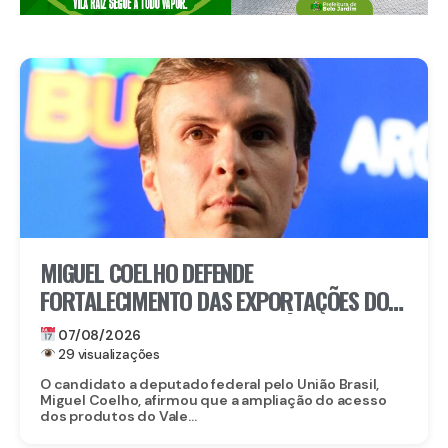
MIGUEL COELHO DEFENDE
FORTALECIMENTO DAS EXPORTAÇÕES DO
VALE DO SÃO FRANCISCO APÓS ABERTURA
07/08/2026
DO MERCADO CHINÊS
29 visualizações
O candidato a deputado federal pelo União Brasil,
Miguel Coelho, afirmou que a ampliação do acesso
dos produtos do Vale...