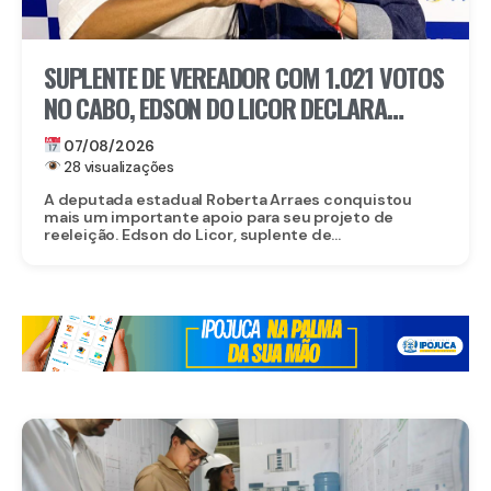
SUPLENTE DE VEREADOR COM 1.021 VOTOS
NO CABO, EDSON DO LICOR DECLARA
APOIO A ROBERTA ARRAES
07/08/2026
28 visualizações
A deputada estadual Roberta Arraes conquistou
mais um importante apoio para seu projeto de
reeleição. Edson do Licor, suplente de...