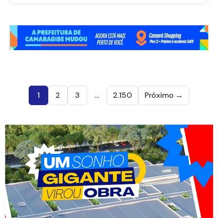
1
2
3
…
2.150
Próximo →