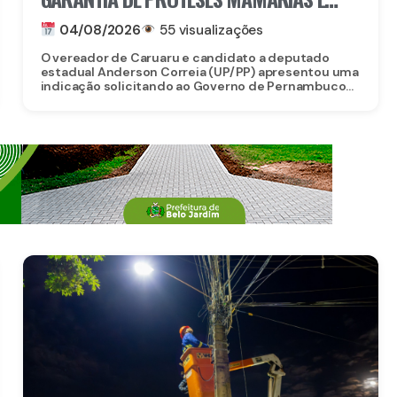
RECONSTRUÇÃO PARA MULHERES QUE
04/08/2026
55 visualizações
VENCERAM O CÂNCER
O vereador de Caruaru e candidato a deputado
estadual Anderson Correia (UP/PP) apresentou uma
indicação solicitando ao Governo de Pernambuco...