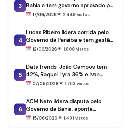
Bahia e tem governo aprovado por
3
61%, aponta DataTrends
17/06/2026
2.449 vistos
Lucas Ribeiro lidera corrida pelo
Governo da Paraíba e tem gestão
4
aprovada por 66%, aponta
12/06/2026
1.808 vistos
DataTrends
DataTrends: João Campos tem
42%, Raquel Lyra 36% e Ivan
5
Moraes 1%
07/05/2026
1.753 vistos
ACM Neto lidera disputa pelo
Governo da Bahia, aponta
6
DataTrends
15/06/2026
1.491 vistos