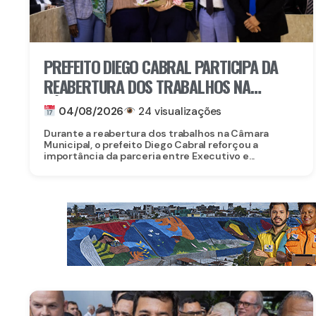
PREFEITO DIEGO CABRAL PARTICIPA DA
REABERTURA DOS TRABALHOS NA
CÂMARA MUNICIPAL DE CAMARAGIBE E
04/08/2026
24 visualizações
DESTACA AVANÇOS DA GESTÃO
Durante a reabertura dos trabalhos na Câmara
Municipal, o prefeito Diego Cabral reforçou a
importância da parceria entre Executivo e...