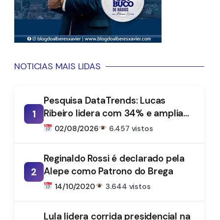
NOTICIAS MAIS LIDAS
Pesquisa DataTrends: Lucas
Ribeiro lidera com 34% e amplia
1
vantagem na disputa pelo
02/08/2026
6.457 vistos
Governo da Paraíba
Reginaldo Rossi é declarado pela
Alepe como Patrono do Brega
2
14/10/2020
3.644 vistos
Lula lidera corrida presidencial na