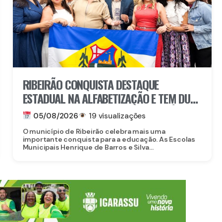
RIBEIRÃO CONQUISTA DESTAQUE
ESTADUAL NA ALFABETIZAÇÃO E TEM DUAS
ESCOLAS CONTEMPLADAS PELO PRÊMIO
05/08/2026
19 visualizações
ESCOLA DESTAQUE
O município de Ribeirão celebra mais uma
importante conquista para a educação. As Escolas
Municipais Henrique de Barros e Silva...