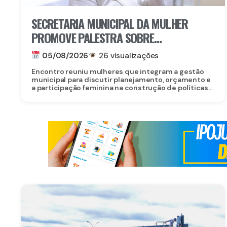
SECRETARIA MUNICIPAL DA MULHER
PROMOVE PALESTRA SOBRE
PROTAGONISMO FEMININO NA
05/08/2026
26 visualizações
FORMULAÇÃO DE POLÍTICAS PÚBLICAS EM
Encontro reuniu mulheres que integram a gestão
GRAVATÁ
municipal para discutir planejamento, orçamento e
a participação feminina na construção de políticas...