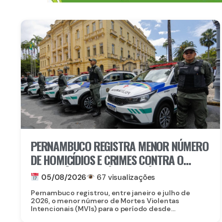
PERNAMBUCO REGISTRA MENOR NÚMERO
DE HOMICÍDIOS E CRIMES CONTRA O
PATRIMÔNIO DA SÉRIE HISTÓRICA NOS
05/08/2026
67 visualizações
SETE PRIMEIROS MESES DE 2026
Pernambuco registrou, entre janeiro e julho de
2026, o menor número de Mortes Violentas
Intencionais (MVIs) para o período desde...