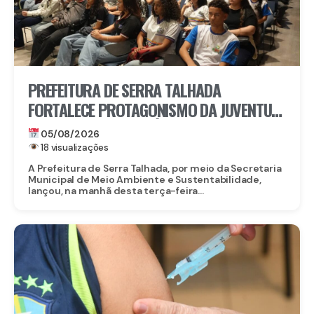
PREFEITURA DE SERRA TALHADA
FORTALECE PROTAGONISMO DA JUVENTUDE
NO ENFRENTAMENTO ÀS MUDANÇAS
05/08/2026
CLIMÁTICAS
18 visualizações
A Prefeitura de Serra Talhada, por meio da Secretaria
Municipal de Meio Ambiente e Sustentabilidade,
lançou, na manhã desta terça-feira...