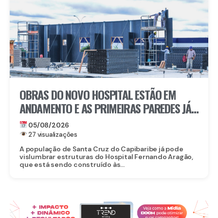
OBRAS DO NOVO HOSPITAL ESTÃO EM
ANDAMENTO E AS PRIMEIRAS PAREDES JÁ
ESTÃO SENDO ERGUIDAS
05/08/2026
27 visualizações
A população de Santa Cruz do Capibaribe já pode
vislumbrar estruturas do Hospital Fernando Aragão,
que está sendo construído às...