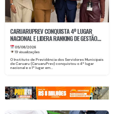
CARUARUPREV CONQUISTA 4º LUGAR
NACIONAL E LIDERA RANKING DE GESTÃO
PREVIDENCIÁRIA EM PERNAMBUCO
05/08/2026
19 visualizações
O Instituto de Previdência dos Servidores Municipais
de Caruaru (CaruaruPrev) conquistou o 4º lugar
nacional e o 1º lugar em...