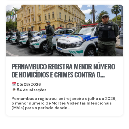
PERNAMBUCO REGISTRA MENOR NÚMERO
DE HOMICÍDIOS E CRIMES CONTRA O
PATRIMÔNIO DA SÉRIE HISTÓRICA NOS
05/08/2026
SETE PRIMEIROS MESES DE 2026
54 visualizações
Pernambuco registrou, entre janeiro e julho de 2026,
o menor número de Mortes Violentas Intencionais
(MVIs) para o período desde...