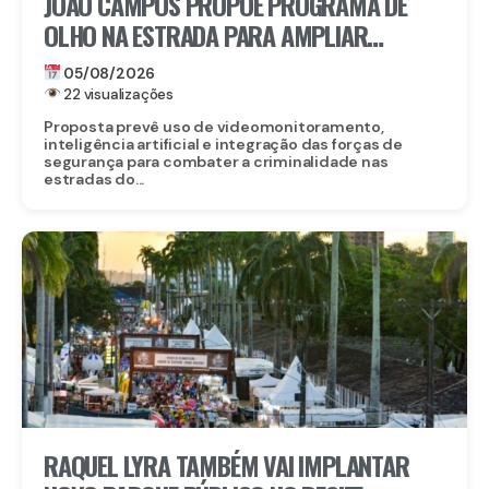
JOÃO CAMPOS PROPÕE PROGRAMA DE
OLHO NA ESTRADA PARA AMPLIAR
SEGURANÇA NAS RODOVIAS
05/08/2026
22 visualizações
Proposta prevê uso de videomonitoramento,
inteligência artificial e integração das forças de
segurança para combater a criminalidade nas
estradas do...
RAQUEL LYRA TAMBÉM VAI IMPLANTAR