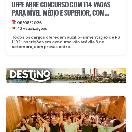
UFPE ABRE CONCURSO COM 114 VAGAS
PARA NÍVEL MÉDIO E SUPERIOR, COM
SALÁRIOS DE ATÉ R$ 5,2 MIL
05/08/2026
43 visualizações
Todos os cargos oferecem auxílio-alimentação de R$
1.192; inscrições em concurso vão até dia 8 de
setembro, com provas entre...