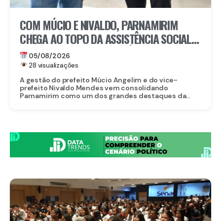
COM MÚCIO E NIVALDO, PARNAMIRIM
CHEGA AO TOPO DA ASSISTÊNCIA SOCIAL
EM PERNAMBUCO: MUNICÍPIO ALCANÇA A
05/08/2026
4ª COLOCAÇÃO ENTRE OS 184 MUNICÍPIOS
28 visualizações
DO ESTADO NA GESTÃO DO CADASTRO
A gestão do prefeito Múcio Angelim e do vice-
prefeito Nivaldo Mendes vem consolidando
ÚNICO E DO PROGRAMA BOLSA FAMÍLIA
Parnamirim como um dos grandes destaques da...