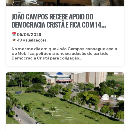
JOÃO CAMPOS RECEBE APOIO DO
DEMOCRACIA CRISTÃ E FICA COM 14
PARTIDOS EM COLIGAÇÃO CONTRA
05/08/2026
RAQUEL
49 visualizações
No mesmo dia em que João Campos consegue apoio
do Mobiliza, político anunciou adesão do partido
Democracia Cristã para coligação...