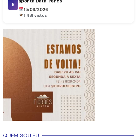
aponta DataTrends
6
15/06/2026
1.481 vistos
QUEM SOU EU