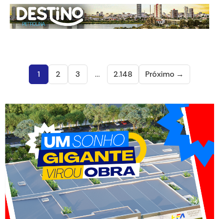
1
2
3
…
2.148
Próximo →