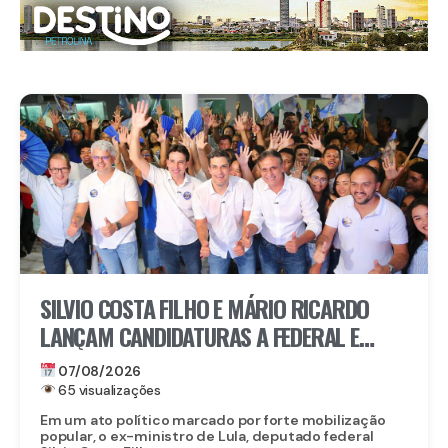
SILVIO COSTA FILHO E MÁRIO RICARDO
LANÇAM CANDIDATURAS A FEDERAL E
ESTADUAL EM IGARASSU COM APOIO DE
07/08/2026
MIGUEL RICARDO
65 visualizações
Em um ato político marcado por forte mobilização
popular, o ex-ministro de Lula, deputado federal