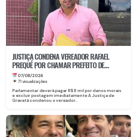
JUSTIÇA CONDENA VEREADOR RAFAEL
PREQUÉ POR CHAMAR PREFEITO DE
GRAVATÁ DE “LADRÃO” E REFORÇA:
07/08/2026
IMUNIDADE PARLAMENTAR NÃO PROTEGE
71 visualizações
CALÚNIA
Parlamentar deverá pagar R$ 8 mil por danos morais
e excluir postagem imediatamente A Justiça de
Gravatá condenou o vereador...