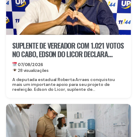
SUPLENTE DE VEREADOR COM 1.021 VOTOS
NO CABO, EDSON DO LICOR DECLARA
APOIO A ROBERTA ARRAES
07/08/2026
28 visualizações
A deputada estadual Roberta Arraes conquistou
mais um importante apoio para seu projeto de
reeleição. Edson do Licor, suplente de...