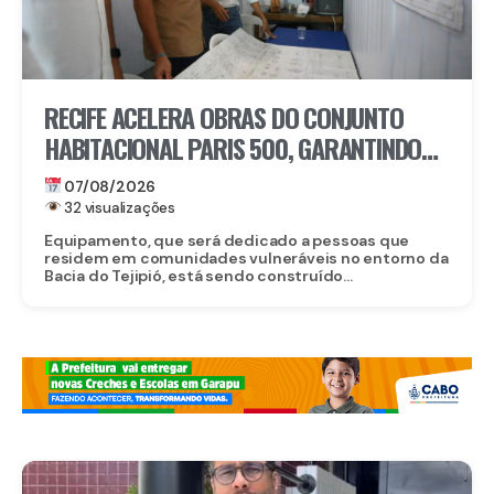
RECIFE ACELERA OBRAS DO CONJUNTO
HABITACIONAL PARIS 500, GARANTINDO
80 NOVAS MORADIAS
07/08/2026
32 visualizações
Equipamento, que será dedicado a pessoas que
residem em comunidades vulneráveis no entorno da
Bacia do Tejipió, está sendo construído...