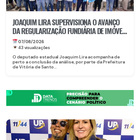
JOAQUIM LIRA SUPERVISIONA O AVANÇO
DA REGULARIZAÇÃO FUNDIÁRIA DE IMÓVEIS
EM VITÓRIA DE SANTO ANTÃO
07/08/2026
43 visualizações
O deputado estadual Joaquim Lira acompanha de
perto a conclusão da análise, por parte da Prefeitura
de Vitória de Santo...