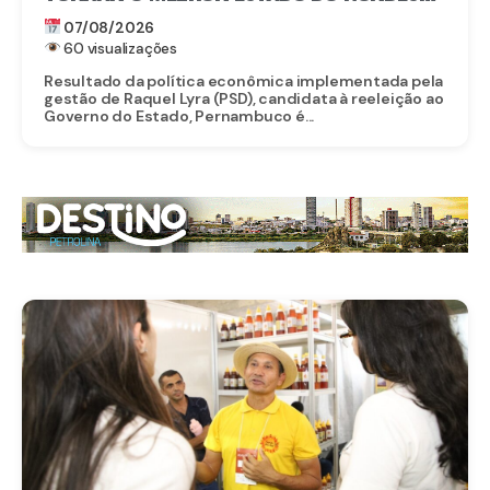
PARA EMPREENDER E AVANÇA AO TOP 3
07/08/2026
NACIONAL
60 visualizações
Resultado da política econômica implementada pela
gestão de Raquel Lyra (PSD), candidata à reeleição ao
Governo do Estado, Pernambuco é...