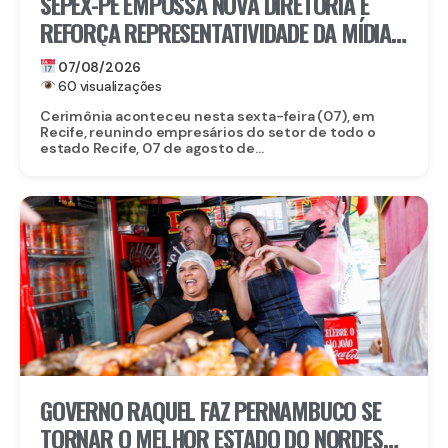
SEPEX-PE EMPOSSA NOVA DIRETORIA E
REFORÇA REPRESENTATIVIDADE DA MÍDIA
EXTERIOR EM PERNAMBUCO
07/08/2026
60 visualizações
Cerimônia aconteceu nesta sexta-feira (07), em
Recife, reunindo empresários do setor de todo o
estado Recife, 07 de agosto de...
GOVERNO RAQUEL FAZ PERNAMBUCO SE
TORNAR O MELHOR ESTADO DO NORDESTE