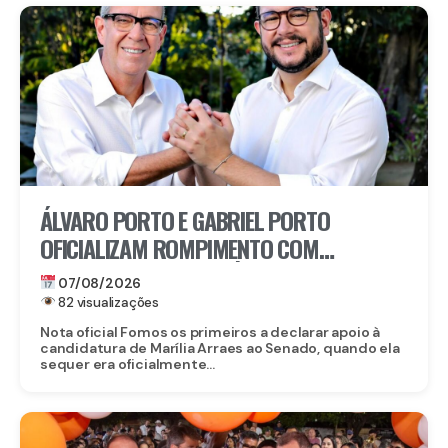
ÁLVARO PORTO E GABRIEL PORTO
OFICIALIZAM ROMPIMENTO COM
CANDIDATURA DE MARÍLIA ARRAES AO
07/08/2026
SENADO
82 visualizações
Nota oficial Fomos os primeiros a declarar apoio à
candidatura de Marília Arraes ao Senado, quando ela
sequer era oficialmente...