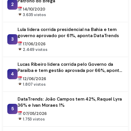
Patrono do Brega
2
14/10/2020
3.635 vistos
Lula lidera corrida presidencial na Bahia e tem
governo aprovado por 61%, aponta DataTrends
3
17/06/2026
2.449 vistos
Lucas Ribeiro lidera corrida pelo Governo da
Paraíba e tem gestão aprovada por 66%, aponta
4
DataTrends
12/06/2026
1.807 vistos
DataTrends: João Campos tem 42%, Raquel Lyra
36% e Ivan Moraes 1%
5
07/05/2026
1.753 vistos