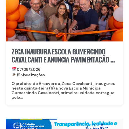
ZECA INAUGURA ESCOLA GUMERCINDO
CAVALCANTI E ANUNCIA PAVIMENTAÇÃO DE
QUASE 100 RUAS EM ARCOVERDE
07/08/2026
19 visualizações
O prefeito de Arcoverde, Zeca Cavalcanti, inaugurou
nesta quinta-feira (6) a nova Escola Municipal
Gumercindo Cavalcanti, primeira unidade entregue
pelo...