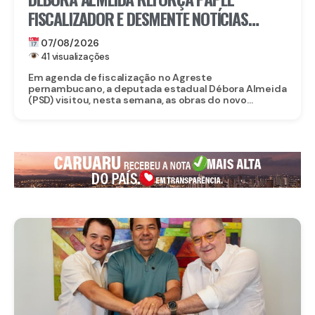
FISCALIZADOR E DESMENTE NOTÍCIAS
FALSAS SOBRE OBRA DO CORPO DE
07/08/2026
BOMBEIROS EM BELO JARDIM
41 visualizações
Em agenda de fiscalização no Agreste
pernambucano, a deputada estadual Débora Almeida
(PSD) visitou, nesta semana, as obras do novo...