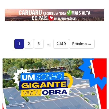
1
2
3
…
2.149
Próximo →