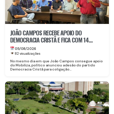
JOÃO CAMPOS RECEBE APOIO DO
DEMOCRACIA CRISTÃ E FICA COM 14
PARTIDOS EM COLIGAÇÃO CONTRA
05/08/2026
RAQUEL
82 visualizações
No mesmo dia em que João Campos consegue apoio
do Mobiliza, político anunciou adesão do partido
Democracia Cristã para coligação...