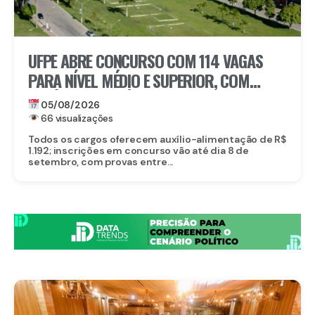
UFPE ABRE CONCURSO COM 114 VAGAS
PARA NÍVEL MÉDIO E SUPERIOR, COM
SALÁRIOS DE ATÉ R$ 5,2 MIL
05/08/2026
66 visualizações
Todos os cargos oferecem auxílio-alimentação de R$
1.192; inscrições em concurso vão até dia 8 de
setembro, com provas entre...