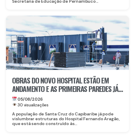
Secretaria de Educação de Pernambuco...
OBRAS DO NOVO HOSPITAL ESTÃO EM
ANDAMENTO E AS PRIMEIRAS PAREDES JÁ
ESTÃO SENDO ERGUIDAS
05/08/2026
30 visualizações
A população de Santa Cruz do Capibaribe já pode
vislumbrar estruturas do Hospital Fernando Aragão,
que está sendo construído às...