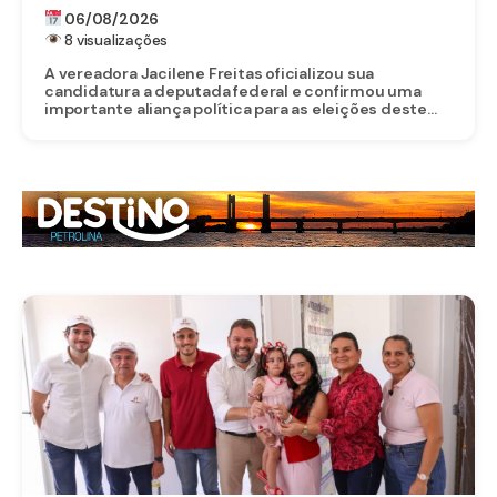
FECHA DOBRADINHA COM ROBERTA
06/08/2026
ARRAES EM POÇÃO, NO AGRESTE
8 visualizações
A vereadora Jacilene Freitas oficializou sua
candidatura a deputada federal e confirmou uma
importante aliança política para as eleições deste...