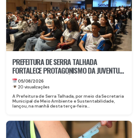
PREFEITURA DE SERRA TALHADA
FORTALECE PROTAGONISMO DA JUVENTUDE
NO ENFRENTAMENTO ÀS MUDANÇAS
05/08/2026
CLIMÁTICAS
20 visualizações
A Prefeitura de Serra Talhada, por meio da Secretaria
Municipal de Meio Ambiente e Sustentabilidade,
lançou, na manhã desta terça-feira...