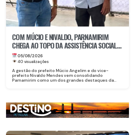
COM MÚCIO E NIVALDO, PARNAMIRIM
CHEGA AO TOPO DA ASSISTÊNCIA SOCIAL
EM PERNAMBUCO: MUNICÍPIO ALCANÇA A
05/08/2026
4ª COLOCAÇÃO ENTRE OS 184 MUNICÍPIOS
40 visualizações
DO ESTADO NA GESTÃO DO CADASTRO
A gestão do prefeito Múcio Angelim e do vice-
prefeito Nivaldo Mendes vem consolidando
ÚNICO E DO PROGRAMA BOLSA FAMÍLIA
Parnamirim como um dos grandes destaques da...