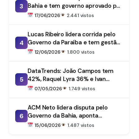
Bahia e tem governo aprovado por
3
61%, aponta DataTrends
17/06/2026
2.441 vistos
Lucas Ribeiro lidera corrida pelo
Governo da Paraíba e tem gestão
4
aprovada por 66%, aponta
12/06/2026
1.800 vistos
DataTrends
DataTrends: João Campos tem
42%, Raquel Lyra 36% e Ivan
5
Moraes 1%
07/05/2026
1.749 vistos
ACM Neto lidera disputa pelo
Governo da Bahia, aponta
6
DataTrends
15/06/2026
1.487 vistos