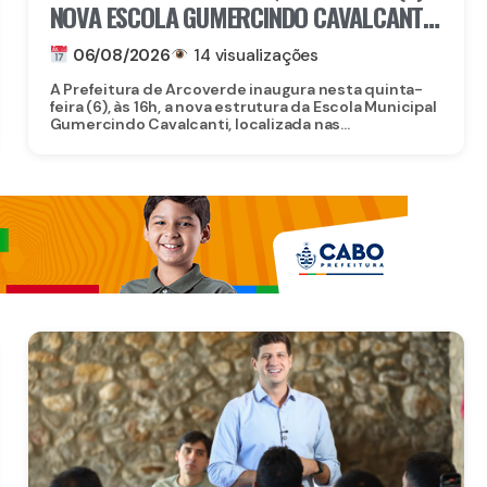
NOVA ESCOLA GUMERCINDO CAVALCANTI
E AUTORIZA OBRAS DE CALÇAMENTO EM
06/08/2026
14 visualizações
ARCOVERDE
A Prefeitura de Arcoverde inaugura nesta quinta-
feira (6), às 16h, a nova estrutura da Escola Municipal
Gumercindo Cavalcanti, localizada nas...