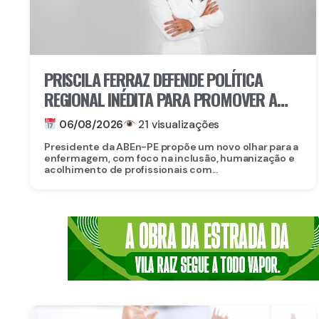
PRISCILA FERRAZ DEFENDE POLÍTICA
REGIONAL INÉDITA PARA PROMOVER A
INCLUSÃO DE ENFERMEIROS PCDS E
06/08/2026
21 visualizações
ATÍPICOS EM PERNAMBUCO
Presidente da ABEn-PE propõe um novo olhar para a
enfermagem, com foco na inclusão, humanização e
acolhimento de profissionais com...