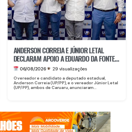
ANDERSON CORREIA E JÚNIOR LETAL
DECLARAM APOIO A EDUARDO DA FONTE
PARA O SENADO E LULA DA FONTE PARA
06/08/2026
29 visualizações
DEPUTADO FEDERAL
O vereador e candidato a deputado estadual,
Anderson Correia (UP/PP), e o vereador Júnior Letal
(UP/PP), ambos de Caruaru, anunciaram...