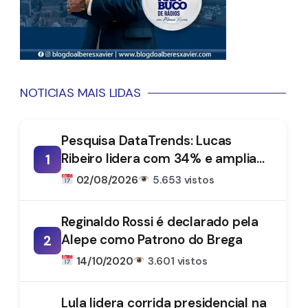
NOTICIAS MAIS LIDAS
Pesquisa DataTrends: Lucas
Ribeiro lidera com 34% e amplia
1
vantagem na disputa pelo
02/08/2026
5.653 vistos
Governo da Paraíba
Reginaldo Rossi é declarado pela
Alepe como Patrono do Brega
2
14/10/2020
3.601 vistos
Lula lidera corrida presidencial na