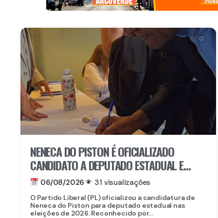
NENECA DO PISTON É OFICIALIZADO
CANDIDATO A DEPUTADO ESTADUAL E
FORTALECE CHAPA DO PL EM
06/08/2026
31 visualizações
PERNAMBUCO
O Partido Liberal (PL) oficializou a candidatura de
Neneca do Piston para deputado estadual nas
eleições de 2026. Reconhecido por...