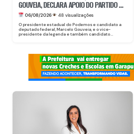
GOUVEIA, DECLARA APOIO DO PARTIDO À
CANDIDATURA DE EDUARDO DA FONTE AO
06/08/2026
48 visualizações
SENADO
O presidente estadual do Podemos e candidato a
deputado federal, Marcelo Gouveia, e o vice-
presidente da legenda e também candidato...