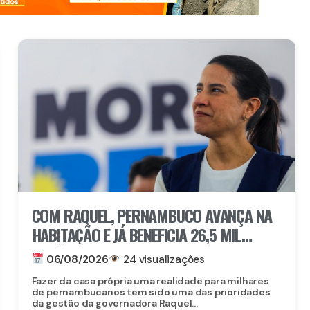
COM RAQUEL, PERNAMBUCO AVANÇA NA
HABITAÇÃO E JÁ BENEFICIA 26,5 MIL
FAMÍLIAS COM O MORAR BEM – ENTRADA
06/08/2026
24 visualizações
GARANTIDA
Fazer da casa própria uma realidade para milhares
de pernambucanos tem sido uma das prioridades
da gestão da governadora Raquel...