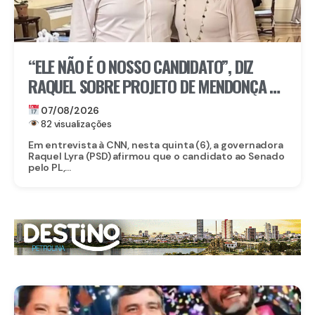
“ELE NÃO É O NOSSO CANDIDATO”, DIZ
RAQUEL SOBRE PROJETO DE MENDONÇA AO
SENADO
07/08/2026
82 visualizações
Em entrevista à CNN, nesta quinta (6), a governadora
Raquel Lyra (PSD) afirmou que o candidato ao Senado
pelo PL,...