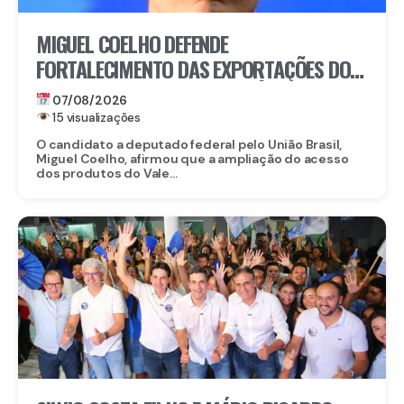
MIGUEL COELHO DEFENDE
FORTALECIMENTO DAS EXPORTAÇÕES DO
VALE DO SÃO FRANCISCO APÓS ABERTURA
07/08/2026
DO MERCADO CHINÊS
15 visualizações
O candidato a deputado federal pelo União Brasil,
Miguel Coelho, afirmou que a ampliação do acesso
dos produtos do Vale...