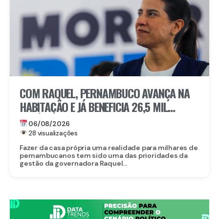
COM RAQUEL, PERNAMBUCO AVANÇA NA
HABITAÇÃO E JÁ BENEFICIA 26,5 MIL
FAMÍLIAS COM O MORAR BEM – ENTRADA
06/08/2026
GARANTIDA
28 visualizações
Fazer da casa própria uma realidade para milhares de
pernambucanos tem sido uma das prioridades da
gestão da governadora Raquel...