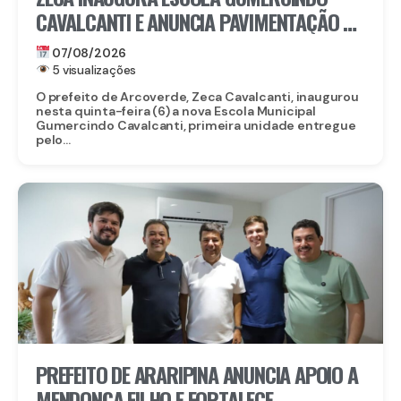
CAVALCANTI E ANUNCIA PAVIMENTAÇÃO DE
QUASE 100 RUAS EM ARCOVERDE
07/08/2026
5 visualizações
O prefeito de Arcoverde, Zeca Cavalcanti, inaugurou
nesta quinta-feira (6) a nova Escola Municipal
Gumercindo Cavalcanti, primeira unidade entregue
pelo...
PREFEITO DE ARARIPINA ANUNCIA APOIO A
MENDONÇA FILHO E FORTALECE