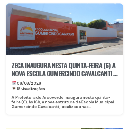
ZECA INAUGURA NESTA QUINTA-FEIRA (6) A
NOVA ESCOLA GUMERCINDO CAVALCANTI E
AUTORIZA OBRAS DE CALÇAMENTO EM
06/08/2026
ARCOVERDE
16 visualizações
A Prefeitura de Arcoverde inaugura nesta quinta-
feira (6), às 16h, a nova estrutura da Escola Municipal
Gumercindo Cavalcanti, localizada nas...