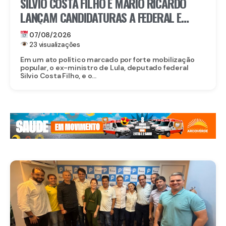
SILVIO COSTA FILHO E MÁRIO RICARDO
LANÇAM CANDIDATURAS A FEDERAL E
ESTADUAL EM IGARASSU COM APOIO DE
07/08/2026
MIGUEL RICARDO
23 visualizações
Em um ato político marcado por forte mobilização
popular, o ex-ministro de Lula, deputado federal
Silvio Costa Filho, e o...