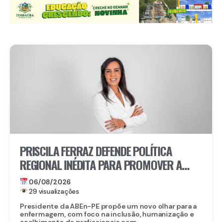
PRISCILA FERRAZ DEFENDE POLÍTICA
REGIONAL INÉDITA PARA PROMOVER A
INCLUSÃO DE ENFERMEIROS PCDS E
06/08/2026
ATÍPICOS EM PERNAMBUCO
29 visualizações
Presidente da ABEn-PE propõe um novo olhar para a
enfermagem, com foco na inclusão, humanização e
acolhimento de profissionais com...