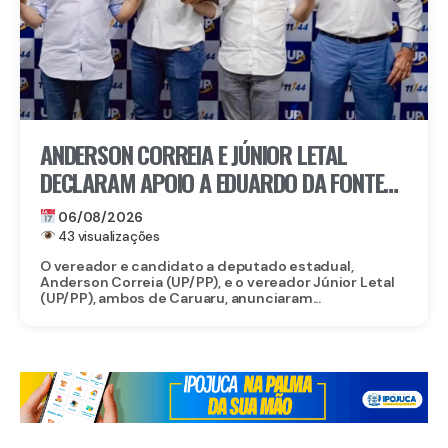
ANDERSON CORREIA E JÚNIOR LETAL
DECLARAM APOIO A EDUARDO DA FONTE
PARA O SENADO E LULA DA FONTE PARA
06/08/2026
DEPUTADO FEDERAL
43 visualizações
O vereador e candidato a deputado estadual,
Anderson Correia (UP/PP), e o vereador Júnior Letal
(UP/PP), ambos de Caruaru, anunciaram...