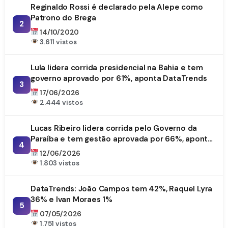
Reginaldo Rossi é declarado pela Alepe como
Patrono do Brega
2
14/10/2020
3.611 vistos
Lula lidera corrida presidencial na Bahia e tem
governo aprovado por 61%, aponta DataTrends
3
17/06/2026
2.444 vistos
Lucas Ribeiro lidera corrida pelo Governo da
Paraíba e tem gestão aprovada por 66%, aponta
4
DataTrends
12/06/2026
1.803 vistos
DataTrends: João Campos tem 42%, Raquel Lyra
36% e Ivan Moraes 1%
5
07/05/2026
1.751 vistos