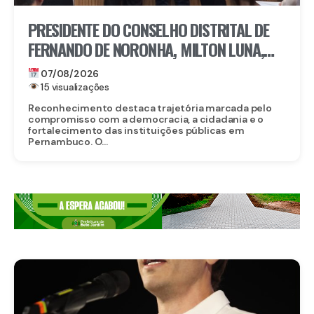
PRESIDENTE DO CONSELHO DISTRITAL DE
FERNANDO DE NORONHA, MILTON LUNA,
RECEBE MEDALHA DO MÉRITO ELEITORAL
07/08/2026
FREI CANECA, UMA DAS MAIORES
15 visualizações
HONRARIAS DO TRE-PE
Reconhecimento destaca trajetória marcada pelo
compromisso com a democracia, a cidadania e o
fortalecimento das instituições públicas em
Pernambuco. O...