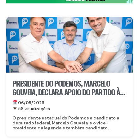
PRESIDENTE DO PODEMOS, MARCELO
GOUVEIA, DECLARA APOIO DO PARTIDO À
CANDIDATURA DE EDUARDO DA FONTE AO
06/08/2026
SENADO
56 visualizações
O presidente estadual do Podemos e candidato a
deputado federal, Marcelo Gouveia, e o vice-
presidente da legenda e também candidato...