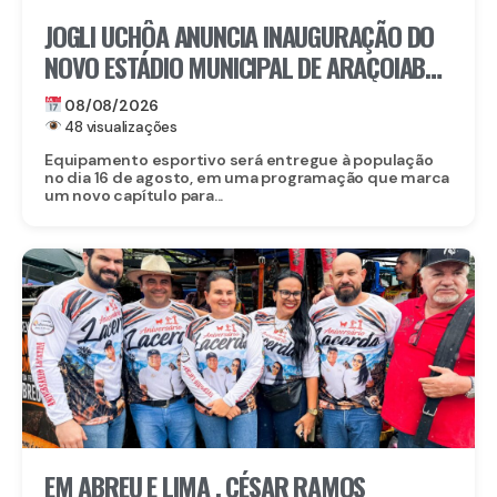
JOGLI UCHÔA ANUNCIA INAUGURAÇÃO DO
NOVO ESTÁDIO MUNICIPAL DE ARAÇOIABA,
UM DOS MAIORES INVESTIMENTOS DA
08/08/2026
HISTÓRIA DO MUNICÍPIO
48 visualizações
Equipamento esportivo será entregue à população
no dia 16 de agosto, em uma programação que marca
um novo capítulo para...
EM ABREU E LIMA , CÉSAR RAMOS