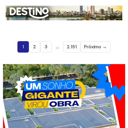
1
2
3
…
2.151
Próximo →