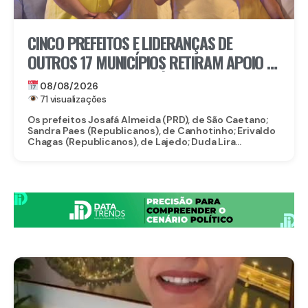
CINCO PREFEITOS E LIDERANÇAS DE
OUTROS 17 MUNICÍPIOS RETIRAM APOIO À
CANDIDATURA DE MARÍLIA ARRAES
08/08/2026
71 visualizações
Os prefeitos Josafá Almeida (PRD), de São Caetano;
Sandra Paes (Republicanos), de Canhotinho; Erivaldo
Chagas (Republicanos), de Lajedo; Duda Lira...