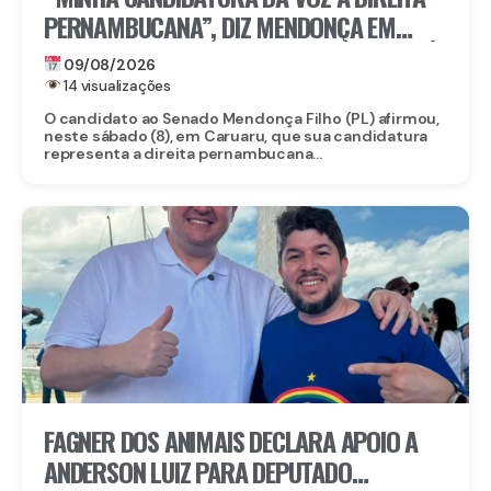
PERNAMBUCANA”, DIZ MENDONÇA EM
LANÇAMENTO DA CANDIDATURA DE RAFFIÊ,
09/08/2026
EM CARUARU
14 visualizações
O candidato ao Senado Mendonça Filho (PL) afirmou,
neste sábado (8), em Caruaru, que sua candidatura
representa a direita pernambucana...
FAGNER DOS ANIMAIS DECLARA APOIO A
ANDERSON LUIZ PARA DEPUTADO