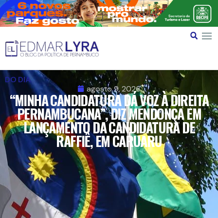
DO DIA
agosto 9, 2026
“MINHA CANDIDATURA DÁ VOZ À DIREITA
PERNAMBUCANA”, DIZ MENDONÇA EM
LANÇAMENTO DA CANDIDATURA DE
RAFFIÊ, EM CARUARU