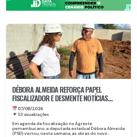
DÉBORA ALMEIDA REFORÇA PAPEL
FISCALIZADOR E DESMENTE NOTÍCIAS
FALSAS SOBRE OBRA DO CORPO DE
07/08/2026
BOMBEIROS EM BELO JARDIM
53 visualizações
Em agenda de fiscalização no Agreste
pernambucano, a deputada estadual Débora Almeida
(PSD) visitou, nesta semana, as obras do novo...