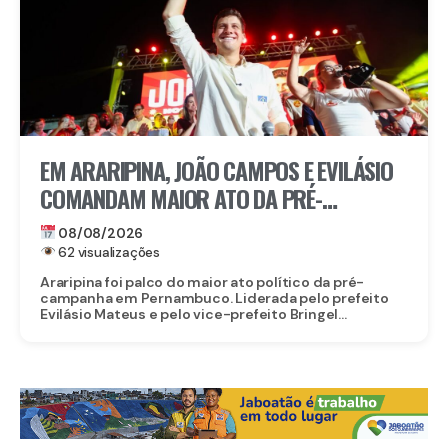
EM ARARIPINA, JOÃO CAMPOS E EVILÁSIO
COMANDAM MAIOR ATO DA PRÉ-
CAMPANHA NO SERTÃO
08/08/2026
62 visualizações
Araripina foi palco do maior ato político da pré-
campanha em Pernambuco. Liderada pelo prefeito
Evilásio Mateus e pelo vice-prefeito Bringel...