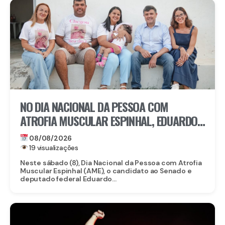
NO DIA NACIONAL DA PESSOA COM
ATROFIA MUSCULAR ESPINHAL, EDUARDO
DA FONTE DESTACA ACESSO A
08/08/2026
MEDICAMENTO DE MAIS DE R$ 6 MILHÕES
19 visualizações
Neste sábado (8), Dia Nacional da Pessoa com Atrofia
Muscular Espinhal (AME), o candidato ao Senado e
deputado federal Eduardo...