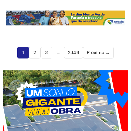
1
2
3
…
2.149
Próximo →