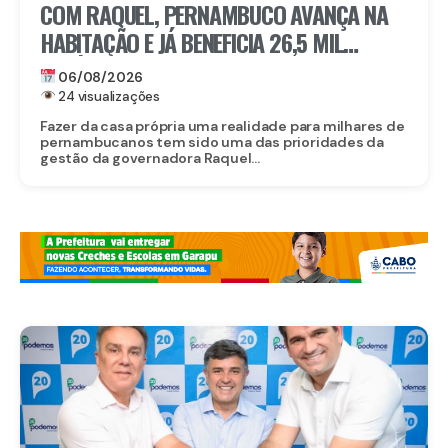
COM RAQUEL, PERNAMBUCO AVANÇA NA
HABITAÇÃO E JÁ BENEFICIA 26,5 MIL
FAMÍLIAS COM O MORAR BEM – ENTRADA
06/08/2026
GARANTIDA
24 visualizações
Fazer da casa própria uma realidade para milhares de
pernambucanos tem sido uma das prioridades da
gestão da governadora Raquel...