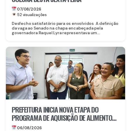
07/08/2026
52 visualizações
Desfecho satisfatório para os envolvidos A definição
da vaga ao Senado na chapa encabeçada pela
governadora Raquel Lyra representava um...
PREFEITURA INICIA NOVA ETAPA DO
PROGRAMA DE AQUISIÇÃO DE ALIMENTOS E
ANUNCIA CRIAÇÃO DO PAA RECIFE
06/08/2026