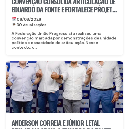
CONVENÇÃO CONSOLIDA ARTICULAÇÃO DE
EDUARDO DA FONTE E FORTALECE PROJETO
PARA O SENADO
06/08/2026
30 visualizações
A Federação União Progressista realizou uma
convenção marcada por demonstrações de unidade
política e capacidade de articulação. Nesse
contexto, o...
ANDERSON CORREIA E JÚNIOR LETAL