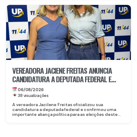
VEREADORA JACIENE FREITAS ANUNCIA
CANDIDATURA A DEPUTADA FEDERAL E
FECHA DOBRADINHA COM ROBERTA
06/08/2026
ARRAES EM POÇÃO, NO AGRESTE
38 visualizações
A vereadora Jacilene Freitas oficializou sua
candidatura a deputada federal e confirmou uma
importante aliança política para as eleições deste...