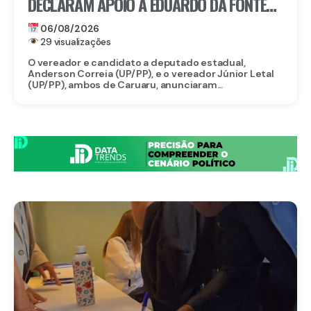
DECLARAM APOIO A EDUARDO DA FONTE
PARA O SENADO E LULA DA FONTE PARA
06/08/2026
DEPUTADO FEDERAL
29 visualizações
O vereador e candidato a deputado estadual,
Anderson Correia (UP/PP), e o vereador Júnior Letal
(UP/PP), ambos de Caruaru, anunciaram...