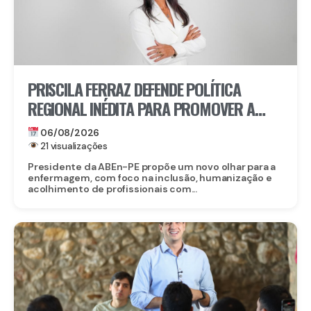
PRISCILA FERRAZ DEFENDE POLÍTICA
REGIONAL INÉDITA PARA PROMOVER A
INCLUSÃO DE ENFERMEIROS PCDS E
06/08/2026
ATÍPICOS EM PERNAMBUCO
21 visualizações
Presidente da ABEn-PE propõe um novo olhar para a
enfermagem, com foco na inclusão, humanização e
acolhimento de profissionais com...