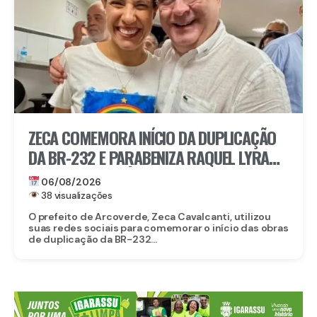
ZECA COMEMORA INÍCIO DA DUPLICAÇÃO
DA BR-232 E PARABENIZA RAQUEL LYRA
POR OBRA HISTÓRICA PARA O INTERIOR
06/08/2026
38 visualizações
O prefeito de Arcoverde, Zeca Cavalcanti, utilizou
suas redes sociais para comemorar o início das obras
de duplicação da BR-232...