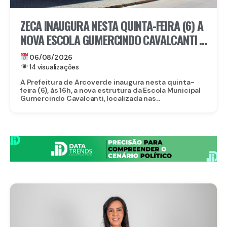
ZECA INAUGURA NESTA QUINTA-FEIRA (6) A
NOVA ESCOLA GUMERCINDO CAVALCANTI E
AUTORIZA OBRAS DE CALÇAMENTO EM
06/08/2026
ARCOVERDE
14 visualizações
A Prefeitura de Arcoverde inaugura nesta quinta-
feira (6), às 16h, a nova estrutura da Escola Municipal
Gumercindo Cavalcanti, localizada nas...