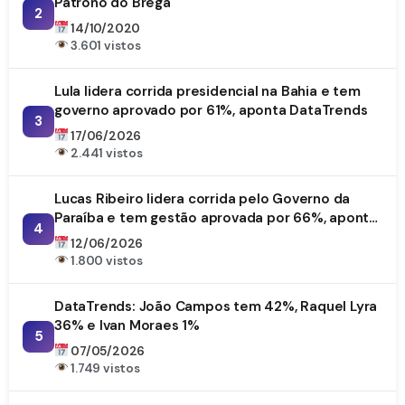
Patrono do Brega
2
14/10/2020
3.601 vistos
Lula lidera corrida presidencial na Bahia e tem
governo aprovado por 61%, aponta DataTrends
3
17/06/2026
2.441 vistos
Lucas Ribeiro lidera corrida pelo Governo da
Paraíba e tem gestão aprovada por 66%, aponta
4
DataTrends
12/06/2026
1.800 vistos
DataTrends: João Campos tem 42%, Raquel Lyra
36% e Ivan Moraes 1%
5
07/05/2026
1.749 vistos