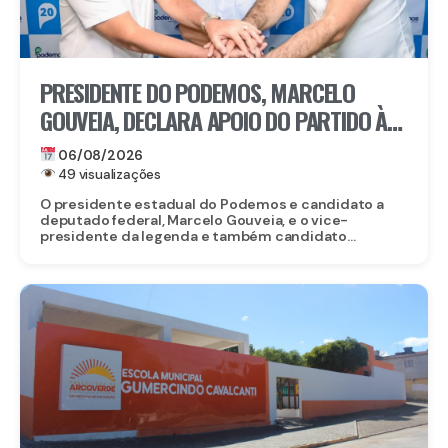
PRESIDENTE DO PODEMOS, MARCELO
GOUVEIA, DECLARA APOIO DO PARTIDO À
CANDIDATURA DE EDUARDO DA FONTE AO
06/08/2026
SENADO
49 visualizações
O presidente estadual do Podemos e candidato a
deputado federal, Marcelo Gouveia, e o vice-
presidente da legenda e também candidato...