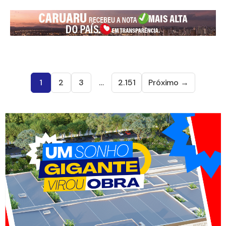
1
2
3
…
2.151
Próximo →