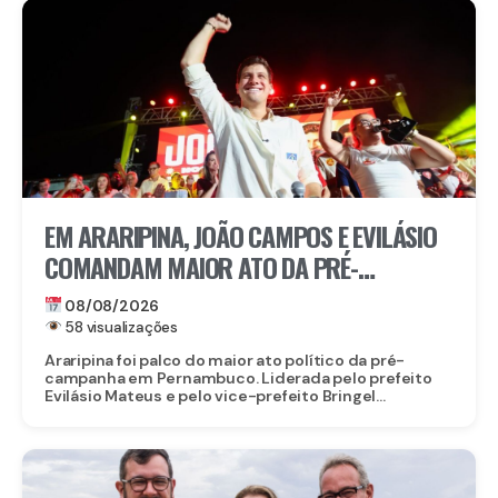
EM ARARIPINA, JOÃO CAMPOS E EVILÁSIO
COMANDAM MAIOR ATO DA PRÉ-
CAMPANHA NO SERTÃO
08/08/2026
58 visualizações
Araripina foi palco do maior ato político da pré-
campanha em Pernambuco. Liderada pelo prefeito
Evilásio Mateus e pelo vice-prefeito Bringel...