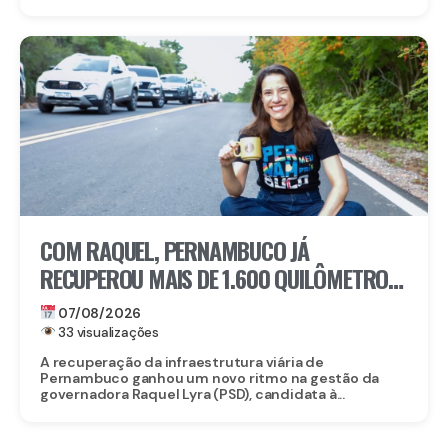
COM RAQUEL, PERNAMBUCO JÁ
RECUPEROU MAIS DE 1.600 QUILÔMETROS
DE ESTRADAS
07/08/2026
33 visualizações
A recuperação da infraestrutura viária de
Pernambuco ganhou um novo ritmo na gestão da
governadora Raquel Lyra (PSD), candidata à...