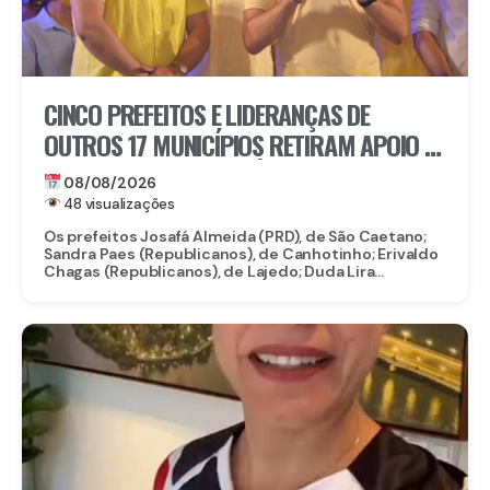
CINCO PREFEITOS E LIDERANÇAS DE
OUTROS 17 MUNICÍPIOS RETIRAM APOIO À
CANDIDATURA DE MARÍLIA ARRAES
08/08/2026
48 visualizações
Os prefeitos Josafá Almeida (PRD), de São Caetano;
Sandra Paes (Republicanos), de Canhotinho; Erivaldo
Chagas (Republicanos), de Lajedo; Duda Lira...