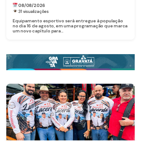
UM DOS MAIORES INVESTIMENTOS DA
08/08/2026
HISTÓRIA DO MUNICÍPIO
31 visualizações
Equipamento esportivo será entregue à população
no dia 16 de agosto, em uma programação que marca
um novo capítulo para...