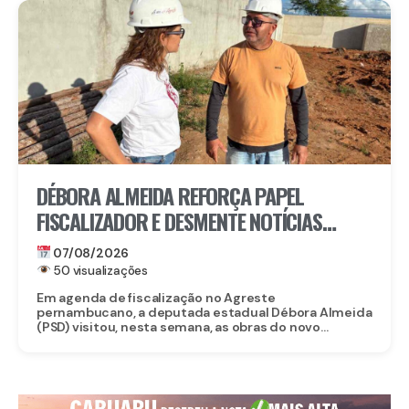
DÉBORA ALMEIDA REFORÇA PAPEL
FISCALIZADOR E DESMENTE NOTÍCIAS
FALSAS SOBRE OBRA DO CORPO DE
07/08/2026
BOMBEIROS EM BELO JARDIM
50 visualizações
Em agenda de fiscalização no Agreste
pernambucano, a deputada estadual Débora Almeida
(PSD) visitou, nesta semana, as obras do novo...