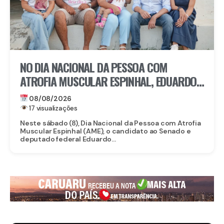
NO DIA NACIONAL DA PESSOA COM
ATROFIA MUSCULAR ESPINHAL, EDUARDO
DA FONTE DESTACA ACESSO A
08/08/2026
MEDICAMENTO DE MAIS DE R$ 6 MILHÕES
17 visualizações
Neste sábado (8), Dia Nacional da Pessoa com Atrofia
Muscular Espinhal (AME), o candidato ao Senado e
deputado federal Eduardo...