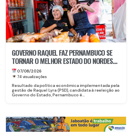
GOVERNO RAQUEL FAZ PERNAMBUCO SE
TORNAR O MELHOR ESTADO DO NORDESTE
PARA EMPREENDER E AVANÇA AO TOP 3
07/08/2026
NACIONAL
74 visualizações
Resultado da política econômica implementada pela
gestão de Raquel Lyra (PSD), candidata à reeleição ao
Governo do Estado, Pernambuco é...