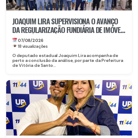
JOAQUIM LIRA SUPERVISIONA O AVANÇO
DA REGULARIZAÇÃO FUNDIÁRIA DE IMÓVEIS
EM VITÓRIA DE SANTO ANTÃO
07/08/2026
18 visualizações
O deputado estadual Joaquim Lira acompanha de
perto a conclusão da análise, por parte da Prefeitura
de Vitória de Santo...