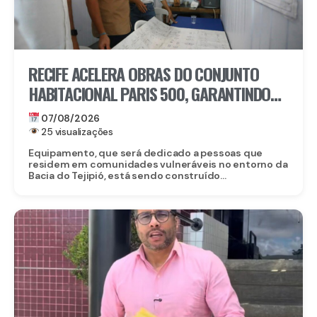
RECIFE ACELERA OBRAS DO CONJUNTO
HABITACIONAL PARIS 500, GARANTINDO
80 NOVAS MORADIAS
07/08/2026
25 visualizações
Equipamento, que será dedicado a pessoas que
residem em comunidades vulneráveis no entorno da
Bacia do Tejipió, está sendo construído...