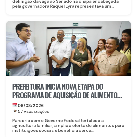
definição da vaga ao Senado na chapa encabeçada
pela governadora Raquel Lyra representava um...
PREFEITURA INICIA NOVA ETAPA DO
PROGRAMA DE AQUISIÇÃO DE ALIMENTOS E
ANUNCIA CRIAÇÃO DO PAA RECIFE
06/08/2026
57 visualizações
Parceria com o Governo Federal fortalece a
agricultura familiar, amplia a oferta de alimentos para
instituições sociais e beneficia cerca...