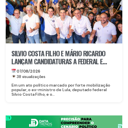
SILVIO COSTA FILHO E MÁRIO RICARDO
LANÇAM CANDIDATURAS A FEDERAL E
ESTADUAL EM IGARASSU COM APOIO DE
07/08/2026
MIGUEL RICARDO
38 visualizações
Em um ato político marcado por forte mobilização
popular, o ex-ministro de Lula, deputado federal
Silvio Costa Filho, e o...