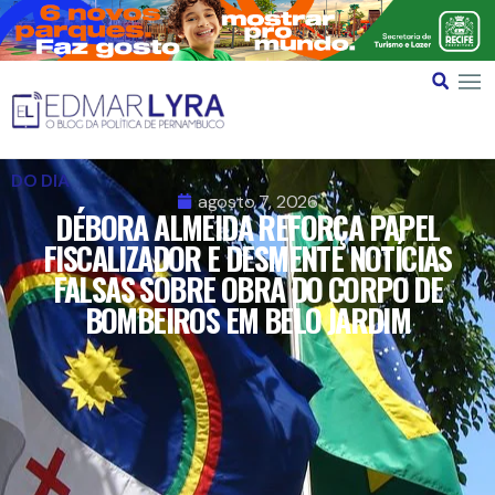
DO DIA
agosto 7, 2026
DÉBORA ALMEIDA REFORÇA PAPEL
FISCALIZADOR E DESMENTE NOTÍCIAS
FALSAS SOBRE OBRA DO CORPO DE
BOMBEIROS EM BELO JARDIM