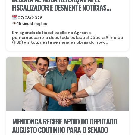
FISCALIZADOR E DESMENTE NOTÍCIAS
FALSAS SOBRE OBRA DO CORPO DE
07/08/2026
BOMBEIROS EM BELO JARDIM
15 visualizações
Em agenda de fiscalização no Agreste
pernambucano, a deputada estadual Débora Almeida
(PSD) visitou, nesta semana, as obras do novo...
MENDONÇA RECEBE APOIO DO DEPUTADO
AUGUSTO COUTINHO PARA O SENADO