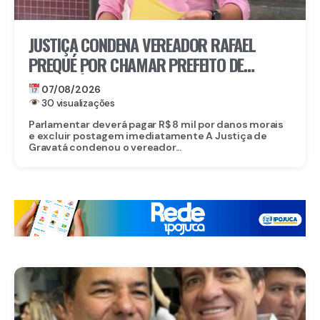
JUSTIÇA CONDENA VEREADOR RAFAEL
PREQUÉ POR CHAMAR PREFEITO DE
GRAVATÁ DE “LADRÃO” E REFORÇA:
07/08/2026
IMUNIDADE PARLAMENTAR NÃO PROTEGE
30 visualizações
CALÚNIA
Parlamentar deverá pagar R$ 8 mil por danos morais
e excluir postagem imediatamente A Justiça de
Gravatá condenou o vereador...