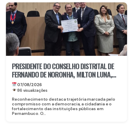
PRESIDENTE DO CONSELHO DISTRITAL DE
FERNANDO DE NORONHA, MILTON LUNA,
RECEBE MEDALHA DO MÉRITO ELEITORAL
07/08/2026
FREI CANECA, UMA DAS MAIORES
86 visualizações
HONRARIAS DO TRE-PE
Reconhecimento destaca trajetória marcada pelo
compromisso com a democracia, a cidadania e o
fortalecimento das instituições públicas em
Pernambuco. O...