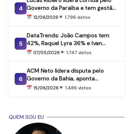
Lucas Ribeiro lidera corrida pelo
Governo da Paraíba e tem gestão
4
aprovada por 66%, aponta
12/06/2026
1.796 vistos
DataTrends
DataTrends: João Campos tem
42%, Raquel Lyra 36% e Ivan
5
Moraes 1%
07/05/2026
1.747 vistos
ACM Neto lidera disputa pelo
Governo da Bahia, aponta
6
DataTrends
15/06/2026
1.486 vistos
QUEM SOU EU