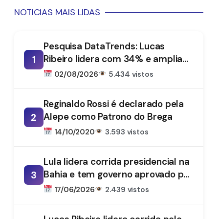
NOTICIAS MAIS LIDAS
Pesquisa DataTrends: Lucas
Ribeiro lidera com 34% e amplia
1
vantagem na disputa pelo
02/08/2026
5.434 vistos
Governo da Paraíba
Reginaldo Rossi é declarado pela
Alepe como Patrono do Brega
2
14/10/2020
3.593 vistos
Lula lidera corrida presidencial na
Bahia e tem governo aprovado por
3
61%, aponta DataTrends
17/06/2026
2.439 vistos