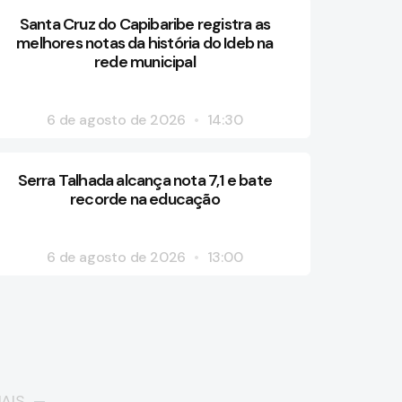
Santa Cruz do Capibaribe registra as
melhores notas da história do Ideb na
rede municipal
6 de agosto de 2026
14:30
Serra Talhada alcança nota 7,1 e bate
recorde na educação
6 de agosto de 2026
13:00
AIS