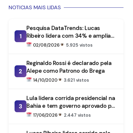
NOTICIAS MAIS LIDAS
Pesquisa DataTrends: Lucas
Ribeiro lidera com 34% e amplia
1
vantagem na disputa pelo
02/08/2026
5.925 vistos
Governo da Paraíba
Reginaldo Rossi é declarado pela
Alepe como Patrono do Brega
2
14/10/2020
3.621 vistos
Lula lidera corrida presidencial na
Bahia e tem governo aprovado por
3
61%, aponta DataTrends
17/06/2026
2.447 vistos