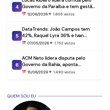
Lucas Ribeiro lidera corrida pelo
Governo da Paraíba e tem gestão
4
aprovada por 66%, aponta
12/06/2026
1.805 vistos
DataTrends
DataTrends: João Campos tem
42%, Raquel Lyra 36% e Ivan
5
Moraes 1%
07/05/2026
1.752 vistos
ACM Neto lidera disputa pelo
Governo da Bahia, aponta
6
DataTrends
15/06/2026
1.490 vistos
QUEM SOU EU