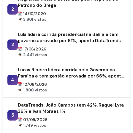
Patrono do Brega
2
14/10/2020
3.601 vistos
Lula lidera corrida presidencial na Bahia e tem
governo aprovado por 61%, aponta DataTrends
3
17/06/2026
2.441 vistos
Lucas Ribeiro lidera corrida pelo Governo da
Paraíba e tem gestão aprovada por 66%, aponta
4
DataTrends
12/06/2026
1.800 vistos
DataTrends: João Campos tem 42%, Raquel Lyra
36% e Ivan Moraes 1%
5
07/05/2026
1.749 vistos