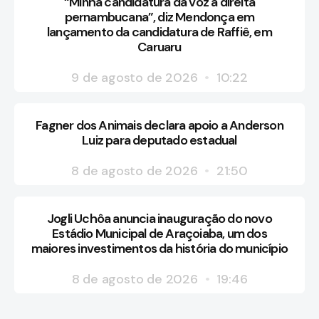
“Minha candidatura dá voz à direita
pernambucana”, diz Mendonça em
lançamento da candidatura de Raffiê, em
Caruaru
9 de agosto de 2026
10:22
Fagner dos Animais declara apoio a Anderson
Luiz para deputado estadual
8 de agosto de 2026
21:50
Jogli Uchôa anuncia inauguração do novo
Estádio Municipal de Araçoiaba, um dos
maiores investimentos da história do município
8 de agosto de 2026
19:46