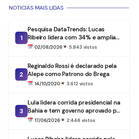
NOTICIAS MAIS LIDAS
Pesquisa DataTrends: Lucas
Ribeiro lidera com 34% e amplia
1
vantagem na disputa pelo
02/08/2026
5.843 vistos
Governo da Paraíba
Reginaldo Rossi é declarado pela
Alepe como Patrono do Brega
2
14/10/2020
3.612 vistos
Lula lidera corrida presidencial na
Bahia e tem governo aprovado por
3
61%, aponta DataTrends
17/06/2026
2.446 vistos