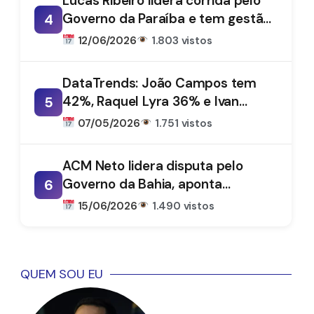
Lucas Ribeiro lidera corrida pelo
Governo da Paraíba e tem gestão
4
aprovada por 66%, aponta
12/06/2026
1.803 vistos
DataTrends
DataTrends: João Campos tem
42%, Raquel Lyra 36% e Ivan
5
Moraes 1%
07/05/2026
1.751 vistos
ACM Neto lidera disputa pelo
Governo da Bahia, aponta
6
DataTrends
15/06/2026
1.490 vistos
QUEM SOU EU