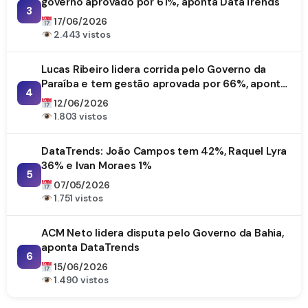
governo aprovado por 61%, aponta DataTrends
3
17/06/2026
2.443 vistos
Lucas Ribeiro lidera corrida pelo Governo da
Paraíba e tem gestão aprovada por 66%, aponta
4
DataTrends
12/06/2026
1.803 vistos
DataTrends: João Campos tem 42%, Raquel Lyra
36% e Ivan Moraes 1%
5
07/05/2026
1.751 vistos
ACM Neto lidera disputa pelo Governo da Bahia,
aponta DataTrends
6
15/06/2026
1.490 vistos