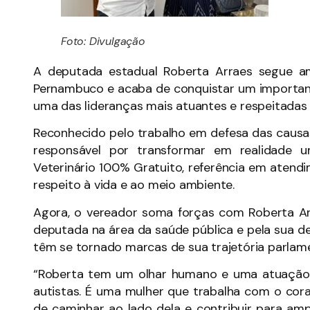
Foto: Divulgação
A deputada estadual Roberta Arraes segue a
Pernambuco e acaba de conquistar um importan
uma das lideranças mais atuantes e respeitadas 
Reconhecido pelo trabalho em defesa das causas
responsável por transformar em realidade 
Veterinário 100% Gratuito, referência em atend
respeito à vida e ao meio ambiente.
Agora, o vereador soma forças com Roberta Ar
deputada na área da saúde pública e pela sua 
têm se tornado marcas de sua trajetória parlame
“Roberta tem um olhar humano e uma atuação 
autistas. É uma mulher que trabalha com o cor
de caminhar ao lado dela e contribuir para amp