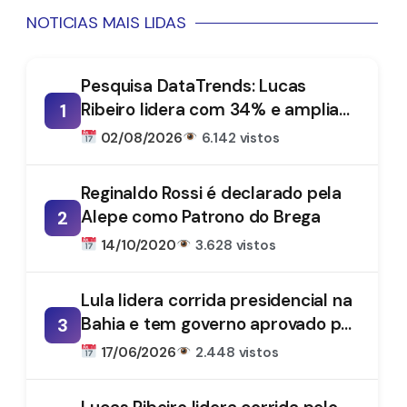
NOTICIAS MAIS LIDAS
Pesquisa DataTrends: Lucas
Ribeiro lidera com 34% e amplia
1
vantagem na disputa pelo
02/08/2026
6.142 vistos
Governo da Paraíba
Reginaldo Rossi é declarado pela
Alepe como Patrono do Brega
2
14/10/2020
3.628 vistos
Lula lidera corrida presidencial na
Bahia e tem governo aprovado por
3
61%, aponta DataTrends
17/06/2026
2.448 vistos