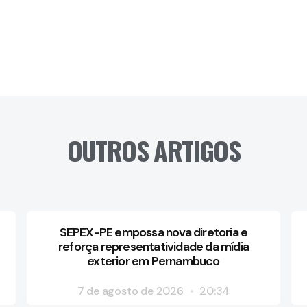
OUTROS ARTIGOS
SEPEX-PE empossa nova diretoria e
reforça representatividade da mídia
exterior em Pernambuco
7 de agosto de 2026
20:34