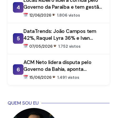
Lucas Ribeiro lidera corrida pelo
Governo da Paraíba e tem gestão
4
aprovada por 66%, aponta
12/06/2026
1.806 vistos
DataTrends
DataTrends: João Campos tem
42%, Raquel Lyra 36% e Ivan
5
Moraes 1%
07/05/2026
1.752 vistos
ACM Neto lidera disputa pelo
Governo da Bahia, aponta
6
DataTrends
15/06/2026
1.491 vistos
QUEM SOU EU