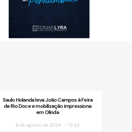
Saulo Holanda leva João Campos à Feira
de Rio Doce e mobilização impressiona
em Olinda
8 de agosto de 2026
13:43