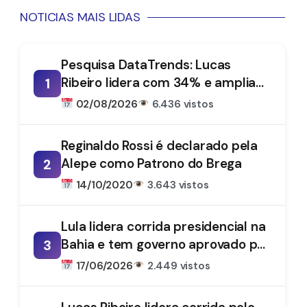
NOTICIAS MAIS LIDAS
Pesquisa DataTrends: Lucas
Ribeiro lidera com 34% e amplia
1
vantagem na disputa pelo
02/08/2026
6.436 vistos
Governo da Paraíba
Reginaldo Rossi é declarado pela
Alepe como Patrono do Brega
2
14/10/2020
3.643 vistos
Lula lidera corrida presidencial na
Bahia e tem governo aprovado por
3
61%, aponta DataTrends
17/06/2026
2.449 vistos