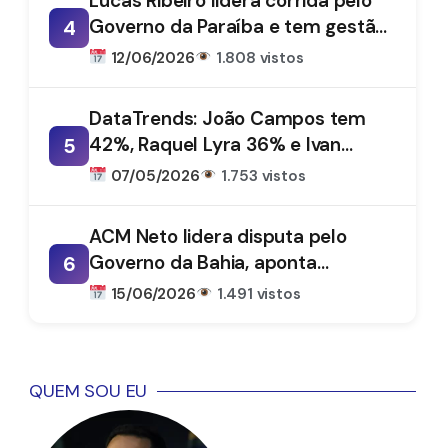
Lucas Ribeiro lidera corrida pelo
Governo da Paraíba e tem gestão
4
aprovada por 66%, aponta
12/06/2026
1.808 vistos
DataTrends
DataTrends: João Campos tem
42%, Raquel Lyra 36% e Ivan
5
Moraes 1%
07/05/2026
1.753 vistos
ACM Neto lidera disputa pelo
Governo da Bahia, aponta
6
DataTrends
15/06/2026
1.491 vistos
QUEM SOU EU