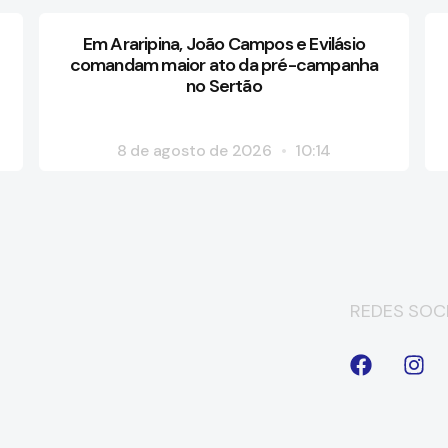
Em Araripina, João Campos e Evilásio
comandam maior ato da pré-campanha
no Sertão
8 de agosto de 2026
10:14
REDES SOCI