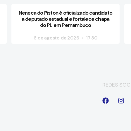
Neneca do Piston é oficializado candidato
a deputado estadual e fortalece chapa
do PL em Pernambuco
6 de agosto de 2026
17:30
REDES SOCI