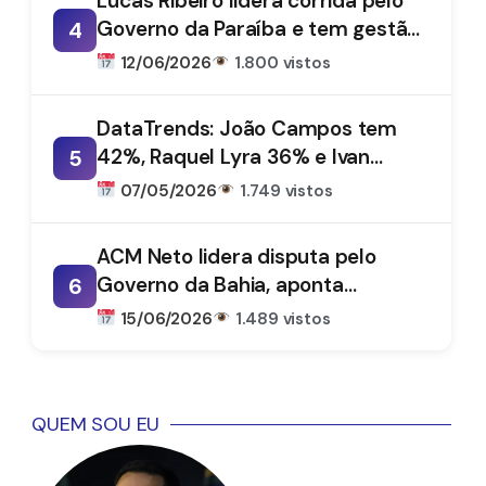
Lucas Ribeiro lidera corrida pelo
Governo da Paraíba e tem gestão
4
aprovada por 66%, aponta
12/06/2026
1.800 vistos
DataTrends
DataTrends: João Campos tem
42%, Raquel Lyra 36% e Ivan
5
Moraes 1%
07/05/2026
1.749 vistos
ACM Neto lidera disputa pelo
Governo da Bahia, aponta
6
DataTrends
15/06/2026
1.489 vistos
QUEM SOU EU