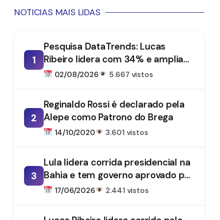
NOTICIAS MAIS LIDAS
Pesquisa DataTrends: Lucas
Ribeiro lidera com 34% e amplia
1
vantagem na disputa pelo
02/08/2026
5.667 vistos
Governo da Paraíba
Reginaldo Rossi é declarado pela
Alepe como Patrono do Brega
2
14/10/2020
3.601 vistos
Lula lidera corrida presidencial na
Bahia e tem governo aprovado por
3
61%, aponta DataTrends
17/06/2026
2.441 vistos