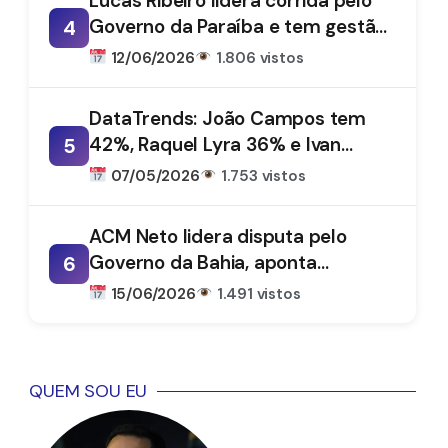
Lucas Ribeiro lidera corrida pelo
Governo da Paraíba e tem gestão
4
aprovada por 66%, aponta
12/06/2026
1.806 vistos
DataTrends
DataTrends: João Campos tem
42%, Raquel Lyra 36% e Ivan
5
Moraes 1%
07/05/2026
1.753 vistos
ACM Neto lidera disputa pelo
Governo da Bahia, aponta
6
DataTrends
15/06/2026
1.491 vistos
QUEM SOU EU