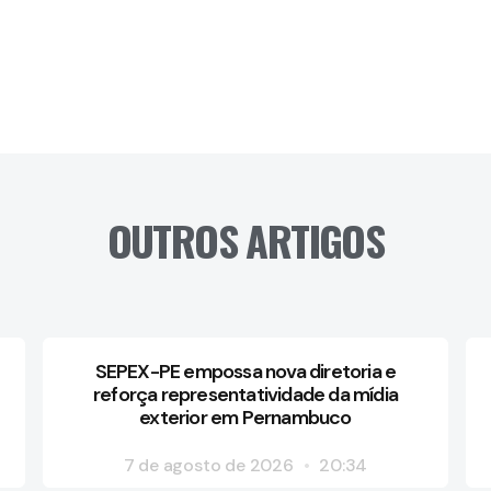
OUTROS ARTIGOS
SEPEX-PE empossa nova diretoria e
reforça representatividade da mídia
exterior em Pernambuco
7 de agosto de 2026
20:34