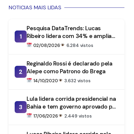
NOTICIAS MAIS LIDAS
Pesquisa DataTrends: Lucas
Ribeiro lidera com 34% e amplia
1
vantagem na disputa pelo
02/08/2026
6.284 vistos
Governo da Paraíba
Reginaldo Rossi é declarado pela
Alepe como Patrono do Brega
2
14/10/2020
3.632 vistos
Lula lidera corrida presidencial na
Bahia e tem governo aprovado por
3
61%, aponta DataTrends
17/06/2026
2.449 vistos