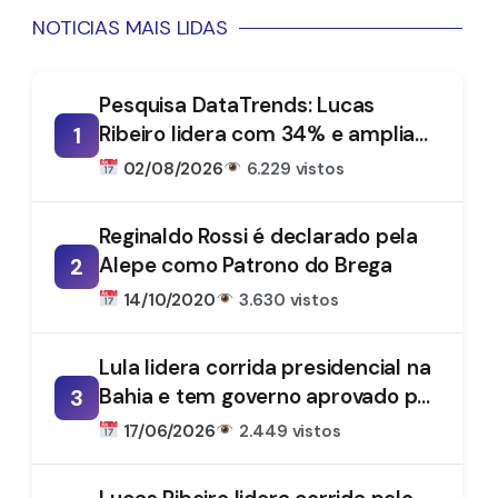
NOTICIAS MAIS LIDAS
Pesquisa DataTrends: Lucas
Ribeiro lidera com 34% e amplia
1
vantagem na disputa pelo
02/08/2026
6.229 vistos
Governo da Paraíba
Reginaldo Rossi é declarado pela
Alepe como Patrono do Brega
2
14/10/2020
3.630 vistos
Lula lidera corrida presidencial na
Bahia e tem governo aprovado por
3
61%, aponta DataTrends
17/06/2026
2.449 vistos