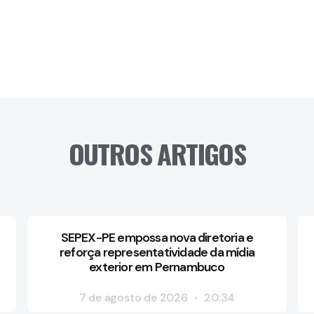
OUTROS ARTIGOS
SEPEX-PE empossa nova diretoria e
reforça representatividade da mídia
exterior em Pernambuco
7 de agosto de 2026
20:34