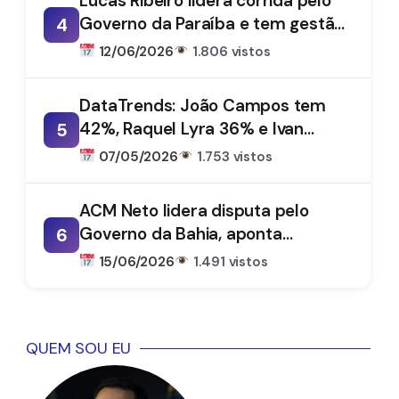
Lucas Ribeiro lidera corrida pelo
Governo da Paraíba e tem gestão
4
aprovada por 66%, aponta
12/06/2026
1.806 vistos
DataTrends
DataTrends: João Campos tem
42%, Raquel Lyra 36% e Ivan
5
Moraes 1%
07/05/2026
1.753 vistos
ACM Neto lidera disputa pelo
Governo da Bahia, aponta
6
DataTrends
15/06/2026
1.491 vistos
QUEM SOU EU