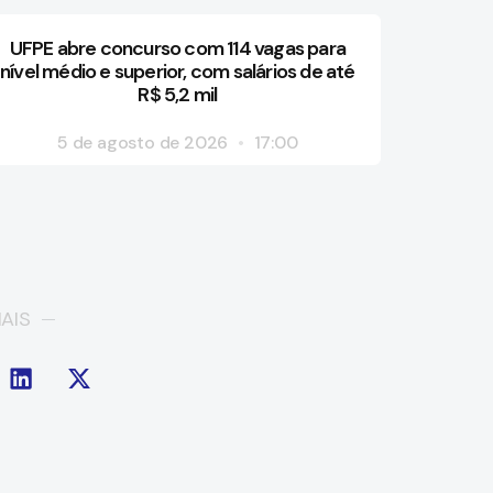
UFPE abre concurso com 114 vagas para
nível médio e superior, com salários de até
R$ 5,2 mil
5 de agosto de 2026
17:00
AIS