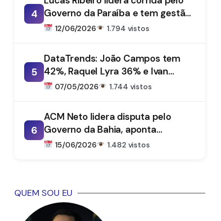
Lucas Ribeiro lidera corrida pelo
Governo da Paraíba e tem gestão
4
aprovada por 66%, aponta
12/06/2026
1.794 vistos
DataTrends
DataTrends: João Campos tem
42%, Raquel Lyra 36% e Ivan
5
Moraes 1%
07/05/2026
1.744 vistos
ACM Neto lidera disputa pelo
Governo da Bahia, aponta
6
DataTrends
15/06/2026
1.482 vistos
QUEM SOU EU