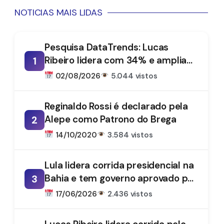
NOTICIAS MAIS LIDAS
Pesquisa DataTrends: Lucas
Ribeiro lidera com 34% e amplia
1
vantagem na disputa pelo
02/08/2026
5.044 vistos
Governo da Paraíba
Reginaldo Rossi é declarado pela
Alepe como Patrono do Brega
2
14/10/2020
3.584 vistos
Lula lidera corrida presidencial na
Bahia e tem governo aprovado por
3
61%, aponta DataTrends
17/06/2026
2.436 vistos