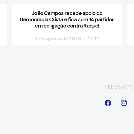
João Campos recebe apoio do
Democracia Cristã e fica com 14 partidos
em coligação contra Raquel
5 de agosto de 2026
17:30
REDES SOCI