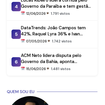
Lucas Ribeiro lidera corrida pelo
Governo da Paraíba e tem gestão
4
aprovada por 66%, aponta
12/06/2026
1.791 vistos
DataTrends
DataTrends: João Campos tem
42%, Raquel Lyra 36% e Ivan
5
Moraes 1%
07/05/2026
1.742 vistos
ACM Neto lidera disputa pelo
Governo da Bahia, aponta
6
DataTrends
15/06/2026
1.481 vistos
QUEM SOU EU