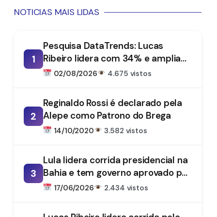
NOTICIAS MAIS LIDAS
Pesquisa DataTrends: Lucas
Ribeiro lidera com 34% e amplia
1
vantagem na disputa pelo
02/08/2026
4.675 vistos
Governo da Paraíba
Reginaldo Rossi é declarado pela
Alepe como Patrono do Brega
2
14/10/2020
3.582 vistos
Lula lidera corrida presidencial na
Bahia e tem governo aprovado por
3
61%, aponta DataTrends
17/06/2026
2.434 vistos