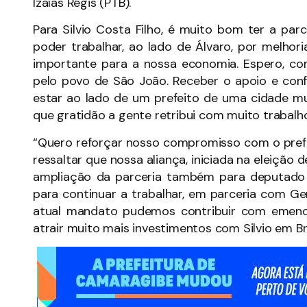
Izaías Régis (PTB).
Para Silvio Costa Filho, é muito bom ter a pa
poder trabalhar, ao lado de Álvaro, por melho
importante para a nossa economia. Espero, co
pelo povo de São João. Receber o apoio e confi
estar ao lado de um prefeito de uma cidade mu
que gratidão a gente retribui com muito trabalho”
“Quero reforçar nosso compromisso com o pref
ressaltar que nossa aliança, iniciada na eleiçã
ampliação da parceria também para deputado fe
para continuar a trabalhar, em parceria com G
atual mandato pudemos contribuir com emend
atrair muito mais investimentos com Silvio em Bra