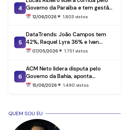
Lucas Ribeiro lidera corrida pelo
Governo da Paraíba e tem gestão
4
aprovada por 66%, aponta
12/06/2026
1.803 vistos
DataTrends
DataTrends: João Campos tem
42%, Raquel Lyra 36% e Ivan
5
Moraes 1%
07/05/2026
1.751 vistos
ACM Neto lidera disputa pelo
Governo da Bahia, aponta
6
DataTrends
15/06/2026
1.490 vistos
QUEM SOU EU