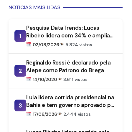
NOTICIAS MAIS LIDAS
Pesquisa DataTrends: Lucas
Ribeiro lidera com 34% e amplia
1
vantagem na disputa pelo
02/08/2026
5.824 vistos
Governo da Paraíba
Reginaldo Rossi é declarado pela
Alepe como Patrono do Brega
2
14/10/2020
3.611 vistos
Lula lidera corrida presidencial na
Bahia e tem governo aprovado por
3
61%, aponta DataTrends
17/06/2026
2.444 vistos