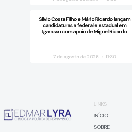
Silvio Costa Filho e Mário Ricardo lançam
candidaturas a federal e estadual em
Igarassu com apoio de Miguel Ricardo
7 de agosto de 2026
11:30
LINKS
INÍCIO
SOBRE