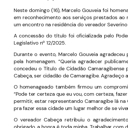
​Neste domingo (16), Marcelo Gouveia foi home
em reconhecimento aos serviços prestados ao m
um encontro na residência do vereador Severino
​A concessão do título foi oficializada pelo Po
Legislativo nº 12/2025.
​Durante o evento, Marcelo Gouveia agradeceu
pela homenagem. “Queria agradecer publica
concedeu o Título de Cidadão Camaragibense pr
Cabeça, ser cidadão de Camaragibe. Agradeço a v
​O homenageado também firmou um compromiss
“Pode ter certeza que eu vou, com certeza, fazer 
permitir, estar representando Camaragibe lá na
pra fazer essa cidade um lugar melhor de se viver
​O vereador Cabeça retribuiu o agradeciment
obrigado, a honra é toda minha. Trabalhar com 