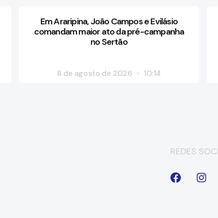
Em Araripina, João Campos e Evilásio
comandam maior ato da pré-campanha
no Sertão
8 de agosto de 2026
10:14
REDES SOCI