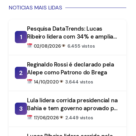
NOTICIAS MAIS LIDAS
Pesquisa DataTrends: Lucas
Ribeiro lidera com 34% e amplia
1
vantagem na disputa pelo
02/08/2026
6.455 vistos
Governo da Paraíba
Reginaldo Rossi é declarado pela
Alepe como Patrono do Brega
2
14/10/2020
3.644 vistos
Lula lidera corrida presidencial na
Bahia e tem governo aprovado por
3
61%, aponta DataTrends
17/06/2026
2.449 vistos