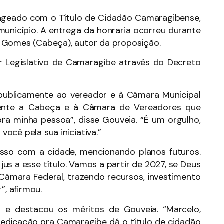
nageado com o Título de Cidadão Camaragibense,
unicípio. A entrega da honraria ocorreu durante
 Gomes (Cabeça), autor da proposição.
der Legislativo de Camaragibe através do Decreto
 publicamente ao vereador e à Câmara Municipal
mente a Cabeça e à Câmara de Vereadores que
a minha pessoa”, disse Gouveia. “É um orgulho,
ocê pela sua iniciativa.”
o com a cidade, mencionando planos futuros.
jus a esse título. Vamos a partir de 2027, se Deus
 Câmara Federal, trazendo recursos, investimento
”, afirmou.
o e destacou os méritos de Gouveia. “Marcelo,
dedicação pra Camaragibe dá o título de cidadão