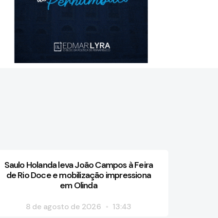
Saulo Holanda leva João Campos à Feira
de Rio Doce e mobilização impressiona
em Olinda
8 de agosto de 2026
13:43