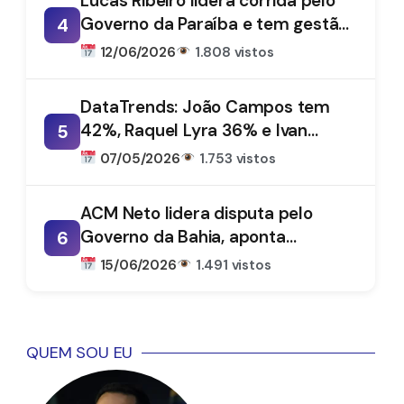
Lucas Ribeiro lidera corrida pelo
Governo da Paraíba e tem gestão
4
aprovada por 66%, aponta
12/06/2026
1.808 vistos
DataTrends
DataTrends: João Campos tem
42%, Raquel Lyra 36% e Ivan
5
Moraes 1%
07/05/2026
1.753 vistos
ACM Neto lidera disputa pelo
Governo da Bahia, aponta
6
DataTrends
15/06/2026
1.491 vistos
QUEM SOU EU