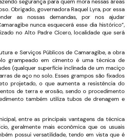
trazendo segurança para quem mora nessas áreas
oso. Obrigado, governadora Raquel Lyra, por essa
tender as nossas demandas, por nos ajudar
amaragibe nunca esquecerá esse dia histórico”,
izado no Alto Padre Cícero, localidade que será
utura e Serviços Públicos de Camaragibe, a obra
olo grampeado em cimento é uma técnica de
ludes (qualquer superfície inclinada de um maciço
barras de aço no solo. Esses grampos são fixados
eto projetado, o que aumenta a resistência do
amentos de terra e erosão, sendo o procedimento
cedimento também utiliza tubos de drenagem e
cipal, entre as principais vantagens da técnica
ício, geralmente mais econômica que os usuais
mbém possui versatilidade, tendo em vista que é