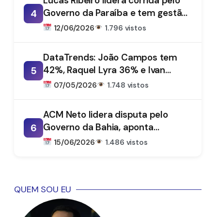
Lucas Ribeiro lidera corrida pelo
Governo da Paraíba e tem gestão
4
aprovada por 66%, aponta
12/06/2026
1.796 vistos
DataTrends
DataTrends: João Campos tem
42%, Raquel Lyra 36% e Ivan
5
Moraes 1%
07/05/2026
1.748 vistos
ACM Neto lidera disputa pelo
Governo da Bahia, aponta
6
DataTrends
15/06/2026
1.486 vistos
QUEM SOU EU