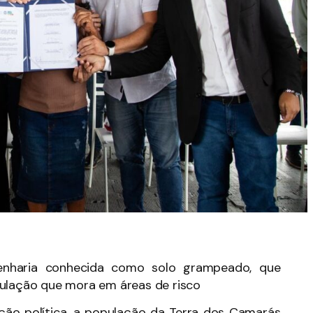
enharia conhecida como solo grampeado, que
pulação que mora em áreas de risco
ão política, a população da Terra dos Camarás