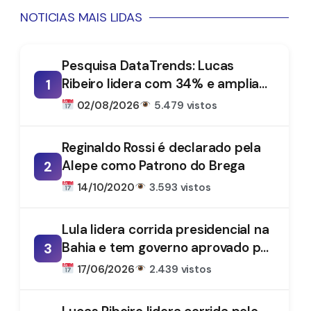
NOTICIAS MAIS LIDAS
Pesquisa DataTrends: Lucas
Ribeiro lidera com 34% e amplia
1
vantagem na disputa pelo
02/08/2026
5.479 vistos
Governo da Paraíba
Reginaldo Rossi é declarado pela
Alepe como Patrono do Brega
2
14/10/2020
3.593 vistos
Lula lidera corrida presidencial na
Bahia e tem governo aprovado por
3
61%, aponta DataTrends
17/06/2026
2.439 vistos