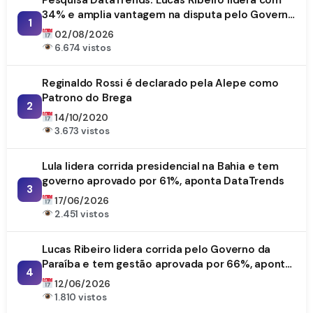
34% e amplia vantagem na disputa pelo Governo
1
da Paraíba
02/08/2026
6.674 vistos
Reginaldo Rossi é declarado pela Alepe como
Patrono do Brega
2
14/10/2020
3.673 vistos
Lula lidera corrida presidencial na Bahia e tem
governo aprovado por 61%, aponta DataTrends
3
17/06/2026
2.451 vistos
Lucas Ribeiro lidera corrida pelo Governo da
Paraíba e tem gestão aprovada por 66%, aponta
4
DataTrends
12/06/2026
1.810 vistos