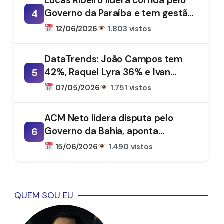
Lucas Ribeiro lidera corrida pelo
Governo da Paraíba e tem gestão
4
aprovada por 66%, aponta
12/06/2026
1.803 vistos
DataTrends
DataTrends: João Campos tem
42%, Raquel Lyra 36% e Ivan
5
Moraes 1%
07/05/2026
1.751 vistos
ACM Neto lidera disputa pelo
Governo da Bahia, aponta
6
DataTrends
15/06/2026
1.490 vistos
QUEM SOU EU