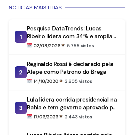
NOTICIAS MAIS LIDAS
Pesquisa DataTrends: Lucas
Ribeiro lidera com 34% e amplia
1
vantagem na disputa pelo
02/08/2026
5.755 vistos
Governo da Paraíba
Reginaldo Rossi é declarado pela
Alepe como Patrono do Brega
2
14/10/2020
3.605 vistos
Lula lidera corrida presidencial na
Bahia e tem governo aprovado por
3
61%, aponta DataTrends
17/06/2026
2.443 vistos