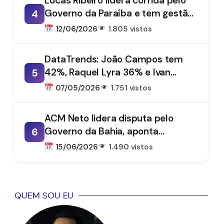
Lucas Ribeiro lidera corrida pelo
Governo da Paraíba e tem gestão
4
aprovada por 66%, aponta
12/06/2026
1.805 vistos
DataTrends
DataTrends: João Campos tem
42%, Raquel Lyra 36% e Ivan
5
Moraes 1%
07/05/2026
1.751 vistos
ACM Neto lidera disputa pelo
Governo da Bahia, aponta
6
DataTrends
15/06/2026
1.490 vistos
QUEM SOU EU