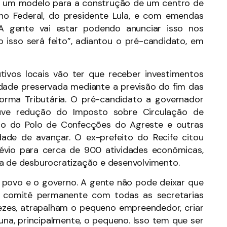
os um modelo para a construção de um centro de
rno Federal, do presidente Lula, e com emendas
 A gente vai estar podendo anunciar isso nos
isso será feito”, adiantou o pré-candidato, em
ivos locais vão ter que receber investimentos
idade preservada mediante a previsão do fim das
eforma Tributária. O pré-candidato a governador
uve redução do Imposto sobre Circulação de
ão do Polo de Confecções do Agreste e outras
ade de avançar. O ex-prefeito do Recife citou
évio para cerca de 900 atividades econômicas,
da de desburocratização e desenvolvimento.
 povo e o governo. A gente não pode deixar que
um comitê permanente com todas as secretarias
vezes, atrapalham o pequeno empreendedor, criar
a, principalmente, o pequeno. Isso tem que ser