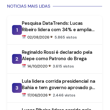
NOTICIAS MAIS LIDAS
Pesquisa DataTrends: Lucas
Ribeiro lidera com 34% e amplia
1
vantagem na disputa pelo
02/08/2026
5.865 vistos
Governo da Paraíba
Reginaldo Rossi é declarado pela
Alepe como Patrono do Brega
2
14/10/2020
3.615 vistos
Lula lidera corrida presidencial na
Bahia e tem governo aprovado por
3
61%, aponta DataTrends
17/06/2026
2.446 vistos