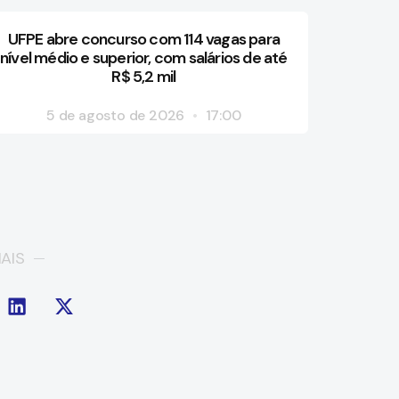
UFPE abre concurso com 114 vagas para
nível médio e superior, com salários de até
R$ 5,2 mil
5 de agosto de 2026
17:00
AIS