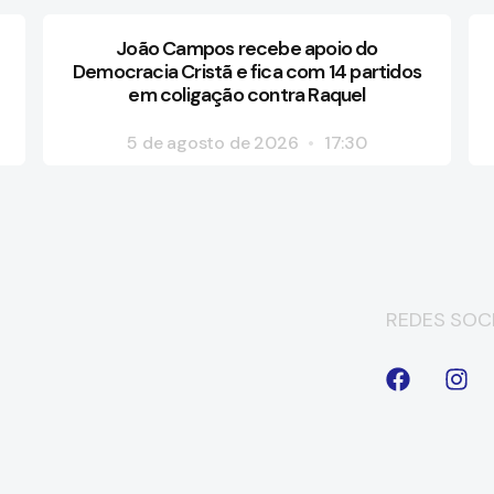
João Campos recebe apoio do
Democracia Cristã e fica com 14 partidos
em coligação contra Raquel
5 de agosto de 2026
17:30
REDES SOCI