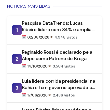
NOTICIAS MAIS LIDAS
Pesquisa DataTrends: Lucas
Ribeiro lidera com 34% e amplia
1
vantagem na disputa pelo
02/08/2026
4.948 vistos
Governo da Paraíba
Reginaldo Rossi é declarado pela
Alepe como Patrono do Brega
2
14/10/2020
3.584 vistos
Lula lidera corrida presidencial na
Bahia e tem governo aprovado por
3
61%, aponta DataTrends
17/06/2026
2.436 vistos