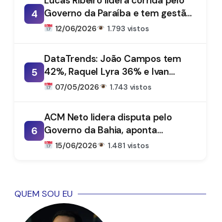
Lucas Ribeiro lidera corrida pelo
Governo da Paraíba e tem gestão
4
aprovada por 66%, aponta
12/06/2026
1.793 vistos
DataTrends
DataTrends: João Campos tem
42%, Raquel Lyra 36% e Ivan
5
Moraes 1%
07/05/2026
1.743 vistos
ACM Neto lidera disputa pelo
Governo da Bahia, aponta
6
DataTrends
15/06/2026
1.481 vistos
QUEM SOU EU