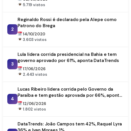
5.719 vistos
Reginaldo Rossi é declarado pela Alepe como
Patrono do Brega
2
14/10/2020
3.603 vistos
Lula lidera corrida presidencial na Bahia e tem
governo aprovado por 61%, aponta DataTrends
3
17/06/2026
2.443 vistos
Lucas Ribeiro lidera corrida pelo Governo da
Paraíba e tem gestão aprovada por 66%, aponta
4
DataTrends
12/06/2026
1.802 vistos
DataTrends: João Campos tem 42%, Raquel Lyra
36% e Ivan Moraes 1%