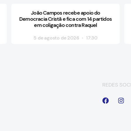
João Campos recebe apoio do
Democracia Cristã e fica com 14 partidos
em coligação contra Raquel
5 de agosto de 2026
17:30
REDES SOCI