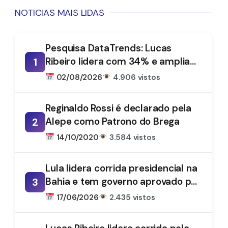
NOTICIAS MAIS LIDAS
Pesquisa DataTrends: Lucas
Ribeiro lidera com 34% e amplia
1
vantagem na disputa pelo
02/08/2026
4.906 vistos
Governo da Paraíba
Reginaldo Rossi é declarado pela
Alepe como Patrono do Brega
2
14/10/2020
3.584 vistos
Lula lidera corrida presidencial na
Bahia e tem governo aprovado por
3
61%, aponta DataTrends
17/06/2026
2.435 vistos