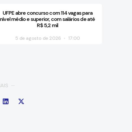
UFPE abre concurso com 114 vagas para
nível médio e superior, com salários de até
R$ 5,2 mil
5 de agosto de 2026
17:00
AIS