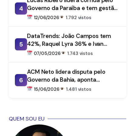
Lucas Ribeiro lidera corrida pelo
Governo da Paraíba e tem gestão
4
aprovada por 66%, aponta
12/06/2026
1.792 vistos
DataTrends
DataTrends: João Campos tem
42%, Raquel Lyra 36% e Ivan
5
Moraes 1%
07/05/2026
1.743 vistos
ACM Neto lidera disputa pelo
Governo da Bahia, aponta
6
DataTrends
15/06/2026
1.481 vistos
QUEM SOU EU