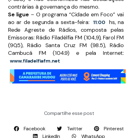
contrárias à governança do mesmo.
Se ligue
– O programa “Cidade em Foco” vai
ao ar de segunda a sexta-feira:
hs, na
11:00
Rede Agreste de Rádios, composta pelas
Emissoras: Rádio Filadélfia FM (104,9), Farol FM
(90,5), Rádio Santa Cruz FM (98.5), Rádio
Cambucá FM (104.9) e pela Internet:
www.filadelfiafm.net
Compartilhe esse post
Facebook
Twitter
Pinterest
LinkedIn
WhatsApp