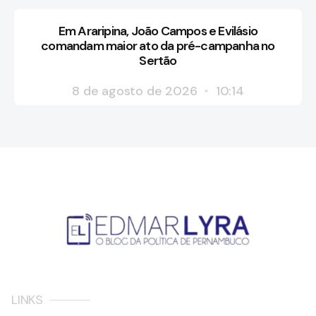
Em Araripina, João Campos e Evilásio
comandam maior ato da pré-campanha no
Sertão
8 de agosto de 2026
10:14
LINKS