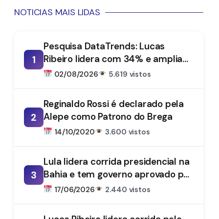
NOTICIAS MAIS LIDAS
Pesquisa DataTrends: Lucas
Ribeiro lidera com 34% e amplia
1
vantagem na disputa pelo
02/08/2026
5.619 vistos
Governo da Paraíba
Reginaldo Rossi é declarado pela
Alepe como Patrono do Brega
2
14/10/2020
3.600 vistos
Lula lidera corrida presidencial na
Bahia e tem governo aprovado por
3
61%, aponta DataTrends
17/06/2026
2.440 vistos