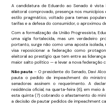
A candidatura de Eduardo ao Senado é vista i
eleitoral comprovado, presença nos municípios e
estilo pragmático, voltado para temas popul
tarifas e a defesa do consumidor, o aproximou d
Com a formalização da União Progressista, Ed
uma sigla fortalecida, mas um verdadeiro pr
portanto, surge não como uma aposta isolada
visa reposicionar a federação como protagon
eleitoral ao prestígio que tem entre as lideran
maior salto político — e levar a nova federação c
Não pauta
–
O presidente do Senado, Davi Alc
pauta o pedido de impeachment do ministr
senadores assinem o requerimento. A declar
residência oficial, na quarta-feira (6), em meio
esta quinta (7) cobrando o afastamento do minis
a decisão de pautar pedidos de impeachment ca