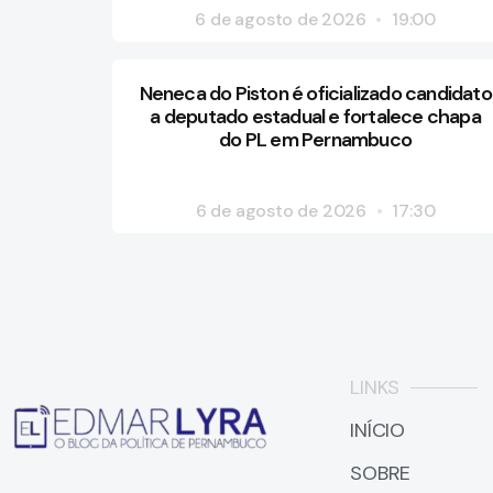
6 de agosto de 2026
19:00
Neneca do Piston é oficializado candidato
a deputado estadual e fortalece chapa
do PL em Pernambuco
6 de agosto de 2026
17:30
LINKS
INÍCIO
SOBRE