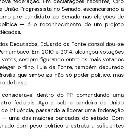
ova federação. Em declarações recentes, Ciro
da União Progressista no Senado, escancarando a
como pré-candidato ao Senado nas eleições de
política — é o reconhecimento de um projeto
décadas.
os Deputados, Eduardo da Fonte consolidou-se
 Pernambuco. Em 2010 e 2014, alcançou votações
l votos, sempre figurando entre os mais votados
 eleger o filho, Lula da Fonte, também deputado
rasília que simboliza não só poder político, mas
o de base.
a considerável dentro do PP, comandando uma
atro federais. Agora, sob a bandeira da União
de influência, passando a liderar uma federação
is — uma das maiores bancadas do estado. Com
enado com peso político e estrutura suficientes