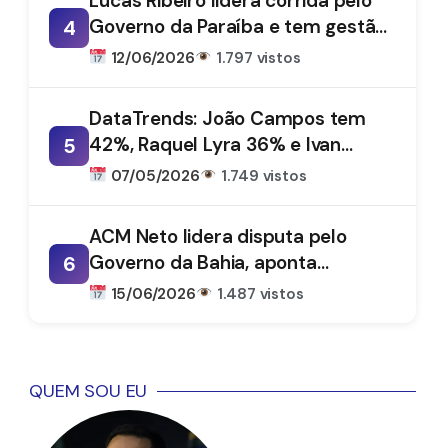
Lucas Ribeiro lidera corrida pelo
Governo da Paraíba e tem gestão
4
aprovada por 66%, aponta
12/06/2026
1.797 vistos
DataTrends
DataTrends: João Campos tem
42%, Raquel Lyra 36% e Ivan
5
Moraes 1%
07/05/2026
1.749 vistos
ACM Neto lidera disputa pelo
Governo da Bahia, aponta
6
DataTrends
15/06/2026
1.487 vistos
QUEM SOU EU