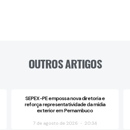
OUTROS ARTIGOS
SEPEX-PE empossa nova diretoria e
reforça representatividade da mídia
exterior em Pernambuco
7 de agosto de 2026
20:34