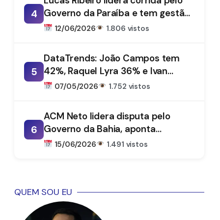
Lucas Ribeiro lidera corrida pelo
Governo da Paraíba e tem gestão
4
aprovada por 66%, aponta
12/06/2026
1.806 vistos
DataTrends
DataTrends: João Campos tem
42%, Raquel Lyra 36% e Ivan
5
Moraes 1%
07/05/2026
1.752 vistos
ACM Neto lidera disputa pelo
Governo da Bahia, aponta
6
DataTrends
15/06/2026
1.491 vistos
QUEM SOU EU