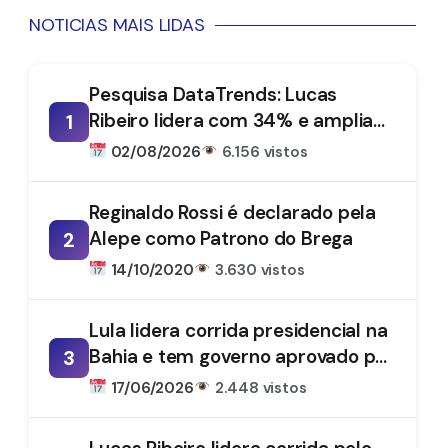
NOTICIAS MAIS LIDAS
Pesquisa DataTrends: Lucas
Ribeiro lidera com 34% e amplia
1
vantagem na disputa pelo
02/08/2026
6.156 vistos
Governo da Paraíba
Reginaldo Rossi é declarado pela
Alepe como Patrono do Brega
2
14/10/2020
3.630 vistos
Lula lidera corrida presidencial na
Bahia e tem governo aprovado por
3
61%, aponta DataTrends
17/06/2026
2.448 vistos